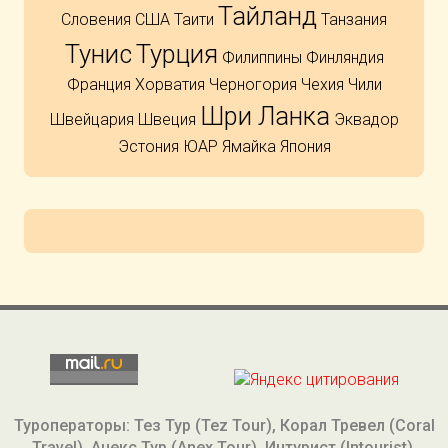
Тайланд
Словения
США
Таити
Танзания
Тунис
Турция
Филиппины
Финляндия
Франция
Хорватия
Черногория
Чехия
Чили
Шри Ланка
Швейцария
Швеция
Эквадор
Эстония
ЮАР
Ямайка
Япония
Туроператоры: Тез Тур (Tez Tour), Корал Тревел (Coral
Travel), Анекс Тур (Anex Tour), Интурист (Intourist),