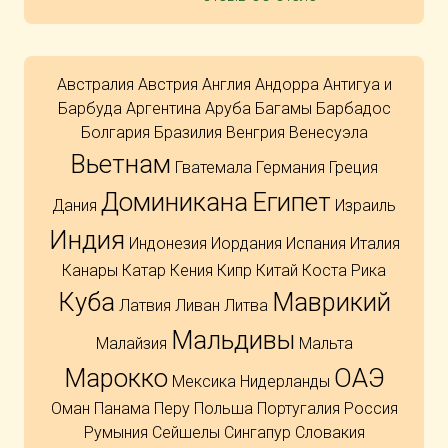
Австралия
Австрия
Англия
Андорра
Антигуа и
Барбуда
Аргентина
Аруба
Багамы
Барбадос
Болгария
Бразилия
Венгрия
Венесуэла
Вьетнам
Гватемала
Германия
Греция
Доминикана
Египет
Дания
Израиль
Индия
Индонезия
Иордания
Испания
Италия
Канары
Катар
Кения
Кипр
Китай
Коста Рика
Куба
Маврикий
Латвия
Ливан
Литва
Мальдивы
Малайзия
Мальта
Марокко
ОАЭ
Мексика
Нидерланды
Оман
Панама
Перу
Польша
Португалия
Россия
Румыния
Сейшелы
Сингапур
Словакия