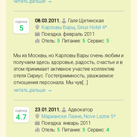
→
читать дальше
08.03.2011
,
Галя Щетинская
оценка
5
Карловы Вары
,
Sirius Hotel 4*
Поездка:
февраль 2011
Отель
:
5
Питание
:
5
Сервис
:
5
Мы из Москвы, но Карловы Вары очень любим и
получаем здесь здоровье, радость, счастье и в
этом принимает активное участие коллектив
отеля Сириус. Гостеприимность, уважаемое
отношения персонала. Мы чув[…]
→
читать дальше
23.01.2011
,
Адвокатор
оценка
4.7
Марианске Лазне
,
Nove Lazne 5*
Поездка:
январь 2011
Отель
:
5
Питание
:
5
Сервис
:
4