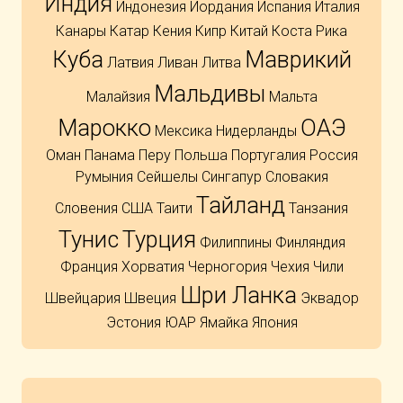
Индия
Индонезия
Иордания
Испания
Италия
Канары
Катар
Кения
Кипр
Китай
Коста Рика
Куба
Маврикий
Латвия
Ливан
Литва
Мальдивы
Малайзия
Мальта
Марокко
ОАЭ
Мексика
Нидерланды
Оман
Панама
Перу
Польша
Португалия
Россия
Румыния
Сейшелы
Сингапур
Словакия
Тайланд
Словения
США
Таити
Танзания
Тунис
Турция
Филиппины
Финляндия
Франция
Хорватия
Черногория
Чехия
Чили
Шри Ланка
Швейцария
Швеция
Эквадор
Эстония
ЮАР
Ямайка
Япония