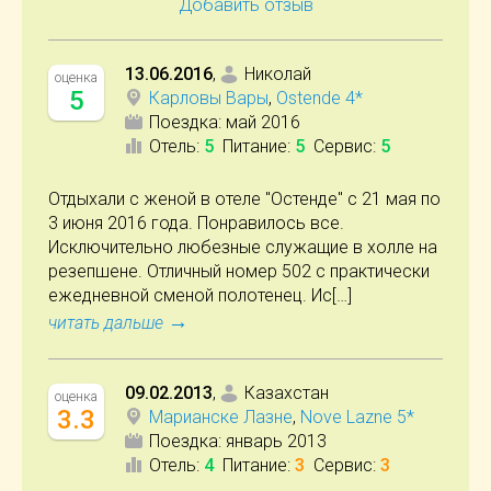
Добавить отзыв
13.06.2016
,
Николай
оценка
5
Карловы Вары
,
Ostende 4*
Поездка:
май 2016
Отель
:
5
Питание
:
5
Сервис
:
5
Отдыхали с женой в отеле "Остенде" с 21 мая по
3 июня 2016 года. Понравилось все.
Исключительно любезные служащие в холле на
резепшене. Отличный номер 502 с практически
ежедневной сменой полотенец. Ис[…]
→
читать дальше
09.02.2013
,
Казахстан
оценка
3.3
Марианске Лазне
,
Nove Lazne 5*
Поездка:
январь 2013
Отель
:
4
Питание
:
3
Сервис
:
3