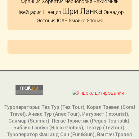
Франция
Хорватия
Черногория
Чехия
Чили
Шри Ланка
Швейцария
Швеция
Эквадор
Эстония
ЮАР
Ямайка
Япония
Туроператоры: Тез Тур (Tez Tour), Корал Тревел (Coral
Travel), Анекс Тур (Anex Tour), Интурист (Intourist),
Санмар (Sunmar), Пегас Туристик (Pegas Touristik),
Библио Глобус (Biblio Globus), Тезтур (Teztour),
Туроператор Фан энд Сан (Fun&Sun), Вантач Трэвел