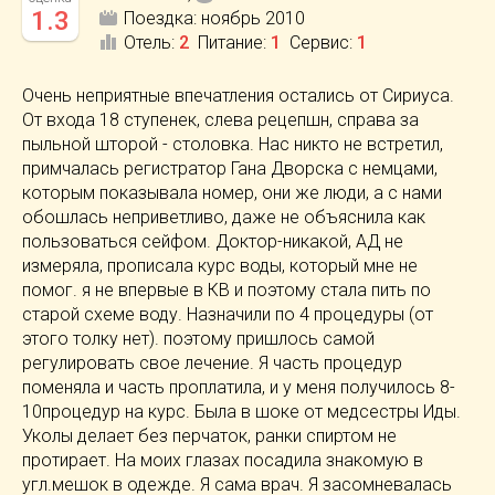
1.3
Поездка:
ноябрь 2010
Отель
:
2
Питание
:
1
Сервис
:
1
Очень неприятные впечатления остались от Сириуса.
От входа 18 ступенек, слева рецепшн, справа за
пыльной шторой - столовка. Нас никто не встретил,
примчалась регистратор Гана Дворска с немцами,
которым показывала номер, они же люди, а с нами
обошлась неприветливо, даже не объяснила как
пользоваться сейфом. Доктор-никакой, АД не
измеряла, прописала курс воды, который мне не
помог. я не впервые в КВ и поэтому стала пить по
старой схеме воду. Назначили по 4 процедуры (от
этого толку нет). поэтому пришлось самой
регулировать свое лечение. Я часть процедур
поменяла и часть проплатила, и у меня получилось 8-
10процедур на курс. Была в шоке от медсестры Иды.
Уколы делает без перчаток, ранки спиртом не
протирает. На моих глазах посадила знакомую в
угл.мешок в одежде. Я сама врач. Я засомневалась