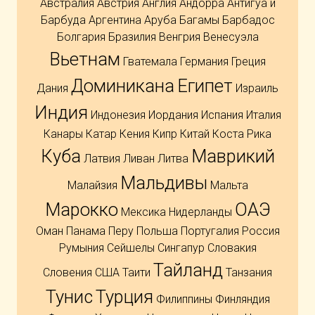
Австралия
Австрия
Англия
Андорра
Антигуа и
Барбуда
Аргентина
Аруба
Багамы
Барбадос
Болгария
Бразилия
Венгрия
Венесуэла
Вьетнам
Гватемала
Германия
Греция
Доминикана
Египет
Дания
Израиль
Индия
Индонезия
Иордания
Испания
Италия
Канары
Катар
Кения
Кипр
Китай
Коста Рика
Куба
Маврикий
Латвия
Ливан
Литва
Мальдивы
Малайзия
Мальта
Марокко
ОАЭ
Мексика
Нидерланды
Оман
Панама
Перу
Польша
Португалия
Россия
Румыния
Сейшелы
Сингапур
Словакия
Тайланд
Словения
США
Таити
Танзания
Тунис
Турция
Филиппины
Финляндия