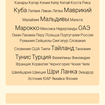
Канары
Катар
Кения
Кипр
Китай
Коста Рика
Куба
Маврикий
Латвия
Ливан
Литва
Мальдивы
Малайзия
Мальта
Марокко
ОАЭ
Мексика
Нидерланды
Оман
Панама
Перу
Польша
Португалия
Россия
Румыния
Сейшелы
Сингапур
Словакия
Тайланд
Словения
США
Таити
Танзания
Тунис
Турция
Филиппины
Финляндия
Франция
Хорватия
Черногория
Чехия
Чили
Шри Ланка
Швейцария
Швеция
Эквадор
Эстония
ЮАР
Ямайка
Япония