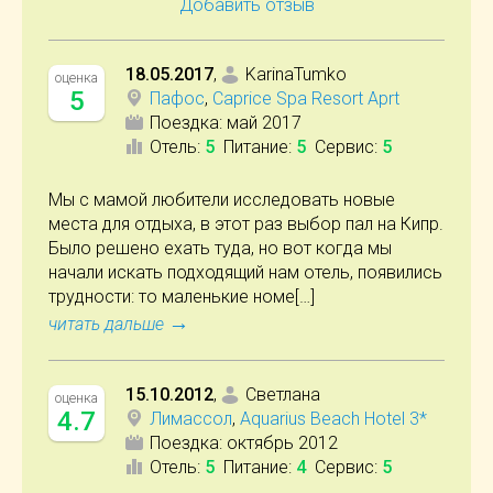
Добавить отзыв
18.05.2017
,
KarinaTumko
оценка
5
Пафос
,
Caprice Spa Resort Aprt
Поездка:
май 2017
Отель
:
5
Питание
:
5
Сервис
:
5
Мы с мамой любители исследовать новые
места для отдыха, в этот раз выбор пал на Кипр.
Было решено ехать туда, но вот когда мы
начали искать подходящий нам отель, появились
трудности: то маленькие номе[…]
→
читать дальше
15.10.2012
,
Светлана
оценка
4.7
Лимассол
,
Aquarius Beach Hotel 3*
Поездка:
октябрь 2012
Отель
:
5
Питание
:
4
Сервис
:
5