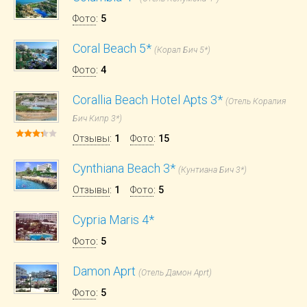
Фото
:
5
Coral Beach 5*
(Корал Бич 5*)
Фото
:
4
Corallia Beach Hotel Apts 3*
(Отель Коралия
Бич Кипр 3*)
Отзывы
:
1
Фото
:
15
Cynthiana Beach 3*
(Кунтиана Бич 3*)
Отзывы
:
1
Фото
:
5
Cypria Maris 4*
Фото
:
5
Damon Aprt
(Отель Дамон Aprt)
Фото
:
5