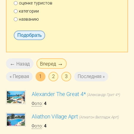
оценке туристов
категории
названию
←
→
Назад
Вперед
« Первая
1
2
3
Последняя »
Alexander The Great 4*
(Александр Грит 4*)
Фото
:
4
Aliathon Village Aprt
(Алиатон Вилладж Aprt)
Фото
:
4