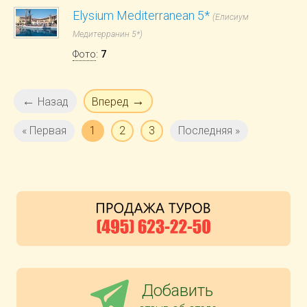
Elysium Mediterranean 5*
(Елисиум
Медитерранин 5*)
Фото
:
7
←
→
Назад
Вперед
« Первая
1
2
3
Последняя »
Добавить