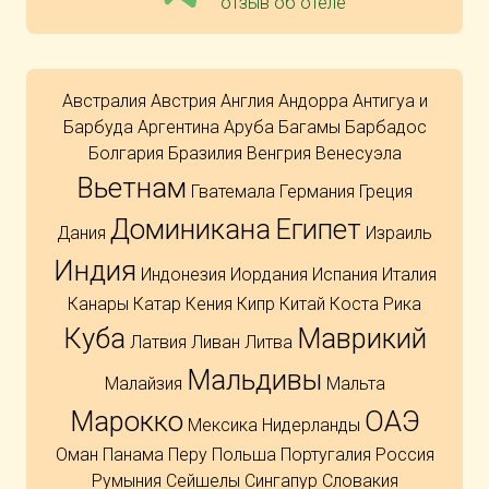
отзыв об отеле
Австралия
Австрия
Англия
Андорра
Антигуа и
Барбуда
Аргентина
Аруба
Багамы
Барбадос
Болгария
Бразилия
Венгрия
Венесуэла
Вьетнам
Гватемала
Германия
Греция
Доминикана
Египет
Дания
Израиль
Индия
Индонезия
Иордания
Испания
Италия
Канары
Катар
Кения
Кипр
Китай
Коста Рика
Куба
Маврикий
Латвия
Ливан
Литва
Мальдивы
Малайзия
Мальта
Марокко
ОАЭ
Мексика
Нидерланды
Оман
Панама
Перу
Польша
Португалия
Россия
Румыния
Сейшелы
Сингапур
Словакия