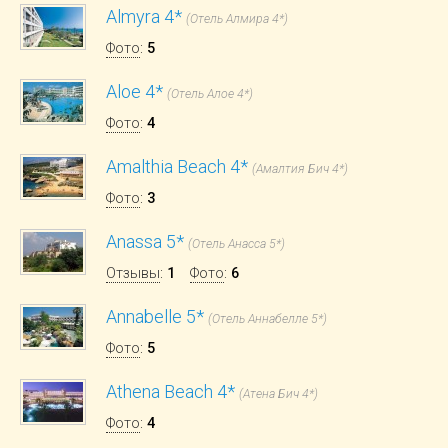
Almyra 4*
(Отель Алмира 4*)
Фото
:
5
Aloe 4*
(Отель Алое 4*)
Фото
:
4
Amalthia Beach 4*
(Амалтия Бич 4*)
Фото
:
3
Anassa 5*
(Отель Анасса 5*)
Отзывы
:
1
Фото
:
6
Annabelle 5*
(Отель Аннабелле 5*)
Фото
:
5
Athena Beach 4*
(Атена Бич 4*)
Фото
:
4