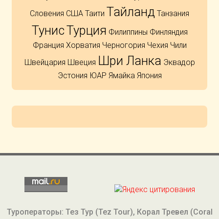
Тайланд
Словения
США
Таити
Танзания
Тунис
Турция
Филиппины
Финляндия
Франция
Хорватия
Черногория
Чехия
Чили
Шри Ланка
Швейцария
Швеция
Эквадор
Эстония
ЮАР
Ямайка
Япония
Туроператоры: Тез Тур (Tez Tour), Корал Тревел (Coral