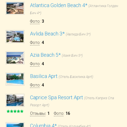
Atlantica Golden Beach 4*
(Атлантика Голден
Бич 4*)
Фото
:
3
Avlida Beach 3*
(Авлида Бич 3*)
Фото
:
4
Azia Beach 5*
(Азия Бич 5*)
Фото
:
4
Basilica Aprt
(Отель Басилика Aprt)
Фото
:
4
Caprice Spa Resort Aprt
(Отель Каприз Спа
Резорт Aprt)
Отзывы
:
1
Фото
:
16
Columbia 4*
(Отель Колумбиа 4*)