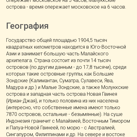
опережает московское на 5 часов, Малуккские
острова - время опережает московское на 6 часов.
География
Государство общей площадью 1904,5 тысяч
квадратных километров находится в Юго-Восточной
Азии и занимает большую часть Малайского
архипелага. Страна состоит из почти 14 тысяч
островов (по другим данным - до 17,8 тысячи), среди
которых такие островные группы, как Большие
Зондские (Калимантан, Суматра, Сулавеси, Ява,
Мадура и др.) и Малые Зондские, а также Молуккские
острова и западная часть острова Новая Гвинея
(Ириан-Джая), и только половина из них населена
(интересно, что собственные имена имеют только
7870 островов, остальные - безымянные). На суше
Индонезия граничит с Малайзией, Восточным Тимором
и Папуа-Новой Гвинеей, по морю - с Австралией,
Сингапуром, Филиппинами и др. На севере и востоке