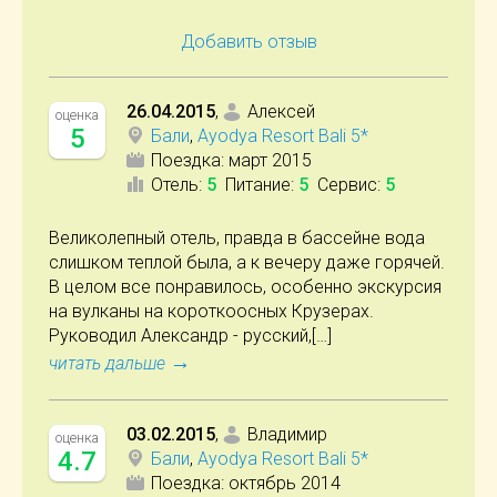
Добавить отзыв
26.04.2015
,
Алексей
оценка
5
Бали
,
Ayodya Resort Bali 5*
Поездка:
март 2015
Отель
:
5
Питание
:
5
Сервис
:
5
Великолепный отель, правда в бассейне вода
слишком теплой была, а к вечеру даже горячей.
В целом все понравилось, особенно экскурсия
на вулканы на короткоосных Крузерах.
Руководил Александр - русский,[…]
→
читать дальше
03.02.2015
,
Владимир
оценка
4.7
Бали
,
Ayodya Resort Bali 5*
Поездка:
октябрь 2014