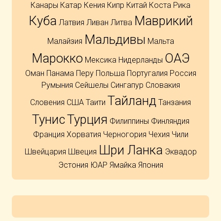
Канары
Катар
Кения
Кипр
Китай
Коста Рика
Куба
Маврикий
Латвия
Ливан
Литва
Мальдивы
Малайзия
Мальта
Марокко
ОАЭ
Мексика
Нидерланды
Оман
Панама
Перу
Польша
Португалия
Россия
Румыния
Сейшелы
Сингапур
Словакия
Тайланд
Словения
США
Таити
Танзания
Тунис
Турция
Филиппины
Финляндия
Франция
Хорватия
Черногория
Чехия
Чили
Шри Ланка
Швейцария
Швеция
Эквадор
Эстония
ЮАР
Ямайка
Япония