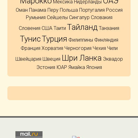
Марокко
ОАЭ
Мексика
Нидерланды
Оман
Панама
Перу
Польша
Португалия
Россия
Румыния
Сейшелы
Сингапур
Словакия
Тайланд
Словения
США
Таити
Танзания
Тунис
Турция
Филиппины
Финляндия
Франция
Хорватия
Черногория
Чехия
Чили
Шри Ланка
Швейцария
Швеция
Эквадор
Эстония
ЮАР
Ямайка
Япония