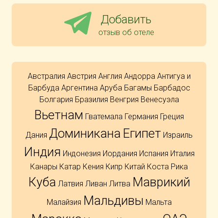
Добавить
отзыв об отеле
Австралия
Австрия
Англия
Андорра
Антигуа и
Барбуда
Аргентина
Аруба
Багамы
Барбадос
Болгария
Бразилия
Венгрия
Венесуэла
Вьетнам
Гватемала
Германия
Греция
Доминикана
Египет
Дания
Израиль
Индия
Индонезия
Иордания
Испания
Италия
Канары
Катар
Кения
Кипр
Китай
Коста Рика
Куба
Маврикий
Латвия
Ливан
Литва
Мальдивы
Малайзия
Мальта