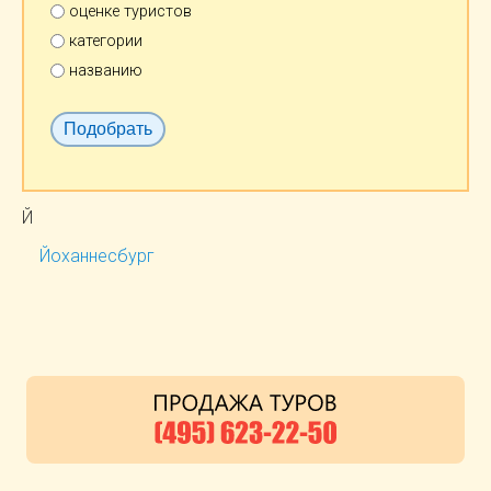
оценке туристов
категории
названию
Й
Йоханнесбург