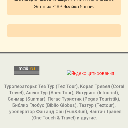
Эстония
ЮАР
Ямайка
Япония
Туроператоры: Тез Тур (Tez Tour), Корал Тревел (Coral
Travel), Анекс Тур (Anex Tour), Интурист (Intourist),
Санмар (Sunmar), Пегас Туристик (Pegas Touristik),
Библио Глобус (Biblio Globus), Тезтур (Teztour),
Туроператор Фан энд Сан (Fun&Sun), Вантач Трэвел
(One Touch & Travel) и другие.