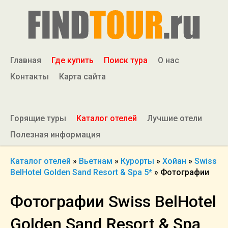
Главная
Где купить
Поиск тура
О нас
Контакты
Карта сайта
Горящие туры
Каталог отелей
Лучшие отели
Полезная информация
Каталог отелей
»
Вьетнам
»
Курорты
»
Хойан
»
Swiss
BelHotel Golden Sand Resort & Spa 5*
»
Фотографии
Фотографии Swiss BelHotel
Golden Sand Resort & Spa