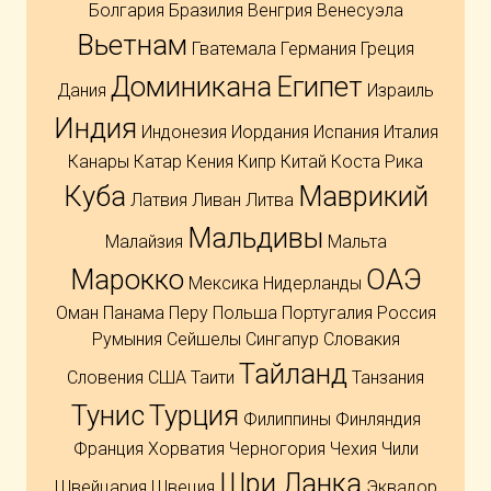
Болгария
Бразилия
Венгрия
Венесуэла
Вьетнам
Гватемала
Германия
Греция
Доминикана
Египет
Дания
Израиль
Индия
Индонезия
Иордания
Испания
Италия
Канары
Катар
Кения
Кипр
Китай
Коста Рика
Куба
Маврикий
Латвия
Ливан
Литва
Мальдивы
Малайзия
Мальта
Марокко
ОАЭ
Мексика
Нидерланды
Оман
Панама
Перу
Польша
Португалия
Россия
Румыния
Сейшелы
Сингапур
Словакия
Тайланд
Словения
США
Таити
Танзания
Тунис
Турция
Филиппины
Финляндия
Франция
Хорватия
Черногория
Чехия
Чили
Шри Ланка
Швейцария
Швеция
Эквадор