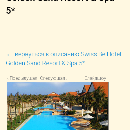
5*
←
вернуться к описанию Swiss BelHotel
Golden Sand Resort & Spa 5*
‹ Предыдущая
Следующая ›
Слайдшоу