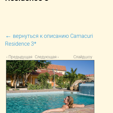
←
вернуться к описанию Camacuri
Residence 3*
‹ Предыдущая
Следующая ›
Слайдшоу