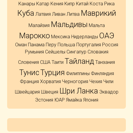
Канары
Катар
Кения
Кипр
Китай
Коста Рика
Куба
Маврикий
Латвия
Ливан
Литва
Мальдивы
Малайзия
Мальта
Марокко
ОАЭ
Мексика
Нидерланды
Оман
Панама
Перу
Польша
Португалия
Россия
Румыния
Сейшелы
Сингапур
Словакия
Тайланд
Словения
США
Таити
Танзания
Тунис
Турция
Филиппины
Финляндия
Франция
Хорватия
Черногория
Чехия
Чили
Шри Ланка
Швейцария
Швеция
Эквадор
Эстония
ЮАР
Ямайка
Япония