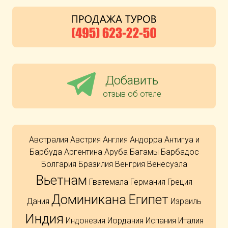
Добавить
отзыв об отеле
Австралия
Австрия
Англия
Андорра
Антигуа и
Барбуда
Аргентина
Аруба
Багамы
Барбадос
Болгария
Бразилия
Венгрия
Венесуэла
Вьетнам
Гватемала
Германия
Греция
Доминикана
Египет
Дания
Израиль
Индия
Индонезия
Иордания
Испания
Италия