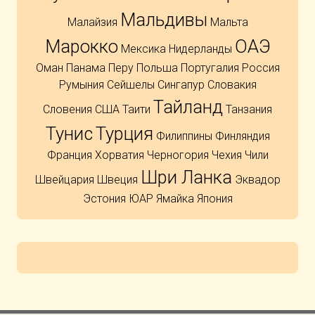
Мальдивы
Малайзия
Мальта
Марокко
ОАЭ
Мексика
Нидерланды
Оман
Панама
Перу
Польша
Португалия
Россия
Румыния
Сейшелы
Сингапур
Словакия
Тайланд
Словения
США
Таити
Танзания
Тунис
Турция
Филиппины
Финляндия
Франция
Хорватия
Черногория
Чехия
Чили
Шри Ланка
Швейцария
Швеция
Эквадор
Эстония
ЮАР
Ямайка
Япония