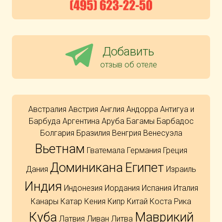
Добавить
отзыв об отеле
Австралия
Австрия
Англия
Андорра
Антигуа и
Барбуда
Аргентина
Аруба
Багамы
Барбадос
Болгария
Бразилия
Венгрия
Венесуэла
Вьетнам
Гватемала
Германия
Греция
Доминикана
Египет
Дания
Израиль
Индия
Индонезия
Иордания
Испания
Италия
Канары
Катар
Кения
Кипр
Китай
Коста Рика
Куба
Маврикий
Латвия
Ливан
Литва