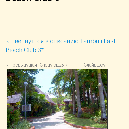
←
вернуться к описанию Tambuli East
Beach Club 3*
‹ Предыдущая
Следующая ›
Слайдшоу