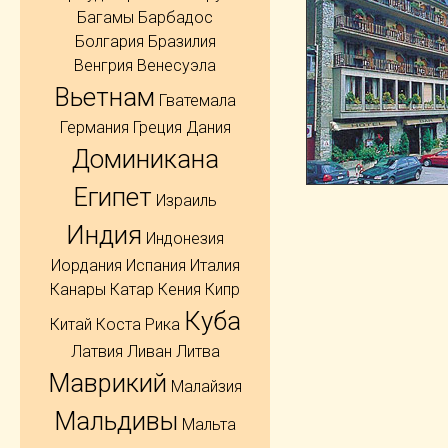
Багамы
Барбадос
Болгария
Бразилия
Венгрия
Венесуэла
Вьетнам
Гватемала
Германия
Греция
Дания
Доминикана
Египет
Израиль
Индия
Индонезия
Иордания
Испания
Италия
Канары
Катар
Кения
Кипр
Куба
Китай
Коста Рика
Латвия
Ливан
Литва
Маврикий
Малайзия
Мальдивы
Мальта