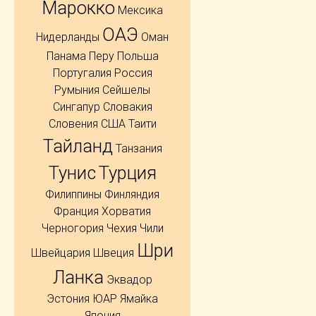
Марокко
Мексика
ОАЭ
Нидерланды
Оман
Панама
Перу
Польша
Португалия
Россия
Румыния
Сейшелы
Сингапур
Словакия
Словения
США
Таити
Тайланд
Танзания
Тунис
Турция
Филиппины
Финляндия
Франция
Хорватия
Черногория
Чехия
Чили
Шри
Швейцария
Швеция
Ланка
Эквадор
Эстония
ЮАР
Ямайка
Япония