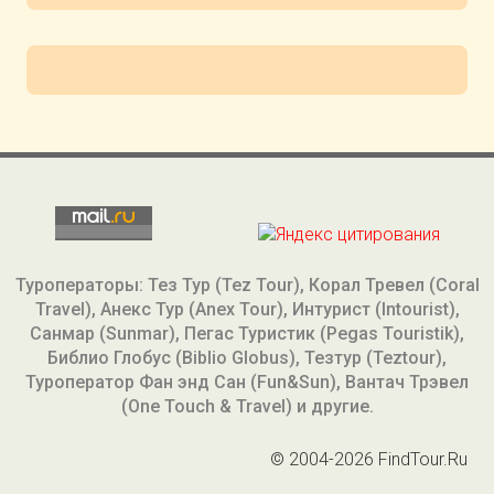
Туроператоры: Тез Тур (Tez Tour), Корал Тревел (Coral
Travel), Анекс Тур (Anex Tour), Интурист (Intourist),
Санмар (Sunmar), Пегас Туристик (Pegas Touristik),
Библио Глобус (Biblio Globus), Тезтур (Teztour),
Туроператор Фан энд Сан (Fun&Sun), Вантач Трэвел
(One Touch & Travel) и другие.
© 2004-2026 FindTour.Ru