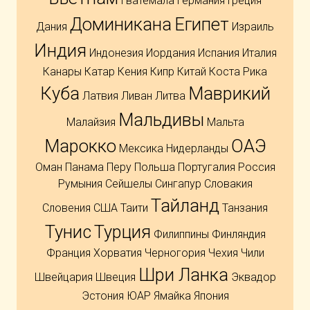
Гватемала
Германия
Греция
Доминикана
Египет
Дания
Израиль
Индия
Индонезия
Иордания
Испания
Италия
Канары
Катар
Кения
Кипр
Китай
Коста Рика
Куба
Маврикий
Латвия
Ливан
Литва
Мальдивы
Малайзия
Мальта
Марокко
ОАЭ
Мексика
Нидерланды
Оман
Панама
Перу
Польша
Португалия
Россия
Румыния
Сейшелы
Сингапур
Словакия
Тайланд
Словения
США
Таити
Танзания
Тунис
Турция
Филиппины
Финляндия
Франция
Хорватия
Черногория
Чехия
Чили
Шри Ланка
Швейцария
Швеция
Эквадор
Эстония
ЮАР
Ямайка
Япония