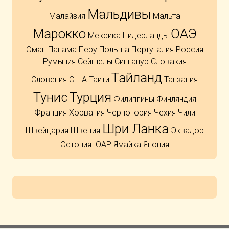
Мальдивы
Малайзия
Мальта
Марокко
ОАЭ
Мексика
Нидерланды
Оман
Панама
Перу
Польша
Португалия
Россия
Румыния
Сейшелы
Сингапур
Словакия
Тайланд
Словения
США
Таити
Танзания
Тунис
Турция
Филиппины
Финляндия
Франция
Хорватия
Черногория
Чехия
Чили
Шри Ланка
Швейцария
Швеция
Эквадор
Эстония
ЮАР
Ямайка
Япония