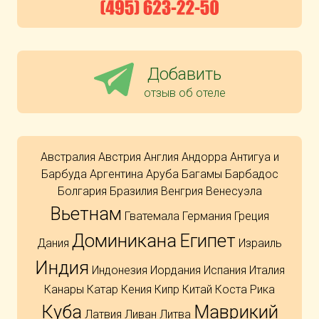
Добавить
отзыв об отеле
Австралия
Австрия
Англия
Андорра
Антигуа и
Барбуда
Аргентина
Аруба
Багамы
Барбадос
Болгария
Бразилия
Венгрия
Венесуэла
Вьетнам
Гватемала
Германия
Греция
Доминикана
Египет
Дания
Израиль
Индия
Индонезия
Иордания
Испания
Италия
Канары
Катар
Кения
Кипр
Китай
Коста Рика
Куба
Маврикий
Латвия
Ливан
Литва