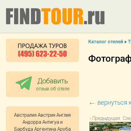
Каталог отелей
»
Т
Фотографи
Добавить
отзыв об отеле
←
вернуться к
Австралия
Австрия
Англия
‹ Предыдущая
Сле
Андорра
Антигуа и
Барбуда
Аргентина
Аруба