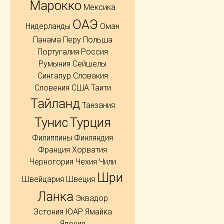
Марокко
Мексика
ОАЭ
Нидерланды
Оман
Панама
Перу
Польша
Португалия
Россия
Румыния
Сейшелы
Сингапур
Словакия
Словения
США
Таити
Тайланд
Танзания
Тунис
Турция
Филиппины
Финляндия
Франция
Хорватия
Черногория
Чехия
Чили
Шри
Швейцария
Швеция
Ланка
Эквадор
Эстония
ЮАР
Ямайка
Япония