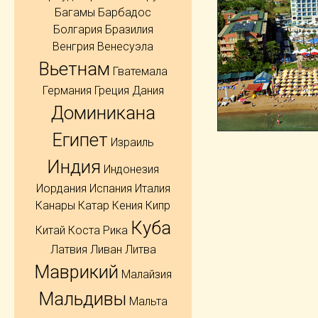
Багамы
Барбадос
Болгария
Бразилия
Венгрия
Венесуэла
Вьетнам
Гватемала
Германия
Греция
Дания
Доминикана
Египет
Израиль
Индия
Индонезия
Иордания
Испания
Италия
Канары
Катар
Кения
Кипр
Куба
Китай
Коста Рика
Латвия
Ливан
Литва
Маврикий
Малайзия
Мальдивы
Мальта