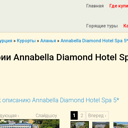
Главная
Где куп
Горящие туры
К
урция
»
Курорты
»
Аланья
»
Annabella Diamond Hotel Spa 5
и Annabella Diamond Hotel Sp
 описанию Annabella Diamond Hotel Spa 5*
дующая ›
Слайдшоу
1
2
Вперед ›