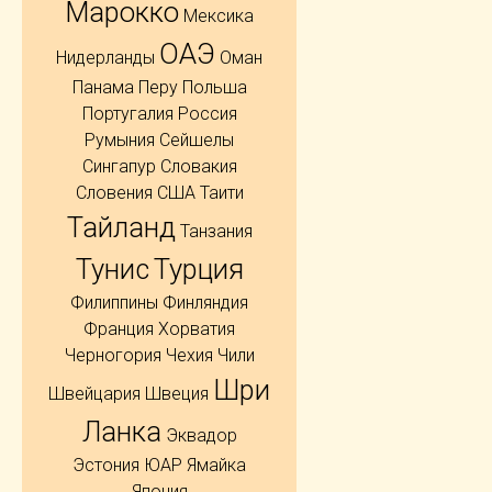
Марокко
Мексика
ОАЭ
Нидерланды
Оман
Панама
Перу
Польша
Португалия
Россия
Румыния
Сейшелы
Сингапур
Словакия
Словения
США
Таити
Тайланд
Танзания
Тунис
Турция
Филиппины
Финляндия
Франция
Хорватия
Черногория
Чехия
Чили
Шри
Швейцария
Швеция
Ланка
Эквадор
Эстония
ЮАР
Ямайка
Япония