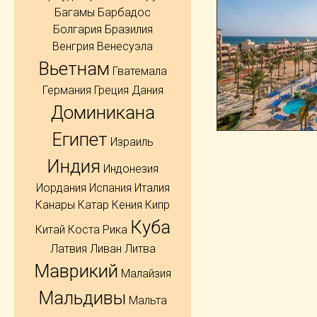
Багамы
Барбадос
Болгария
Бразилия
Венгрия
Венесуэла
Вьетнам
Гватемала
Германия
Греция
Дания
Доминикана
Египет
Израиль
Индия
Индонезия
Иордания
Испания
Италия
Канары
Катар
Кения
Кипр
Куба
Китай
Коста Рика
Латвия
Ливан
Литва
Маврикий
Малайзия
Мальдивы
Мальта