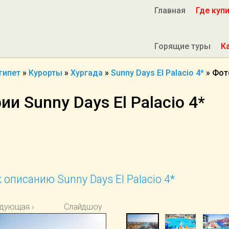
Главная
Где куп
Горящие туры
К
гипет
»
Курорты
»
Хургада
»
Sunny Days El Palacio 4*
»
Фот
и Sunny Days El Palacio 4*
 описанию Sunny Days El Palacio 4*
дующая ›
Слайдшоу