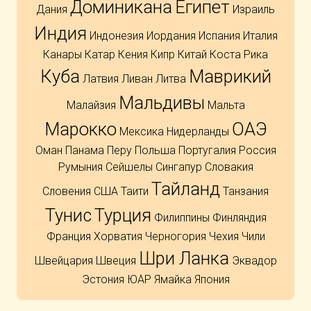
Доминикана
Египет
Дания
Израиль
Индия
Индонезия
Иордания
Испания
Италия
Канары
Катар
Кения
Кипр
Китай
Коста Рика
Куба
Маврикий
Латвия
Ливан
Литва
Мальдивы
Малайзия
Мальта
Марокко
ОАЭ
Мексика
Нидерланды
Оман
Панама
Перу
Польша
Португалия
Россия
Румыния
Сейшелы
Сингапур
Словакия
Тайланд
Словения
США
Таити
Танзания
Тунис
Турция
Филиппины
Финляндия
Франция
Хорватия
Черногория
Чехия
Чили
Шри Ланка
Швейцария
Швеция
Эквадор
Эстония
ЮАР
Ямайка
Япония