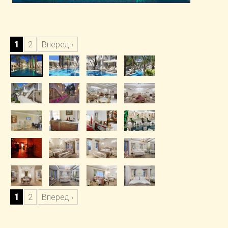
1
2
Вперед ›
1
2
Вперед ›