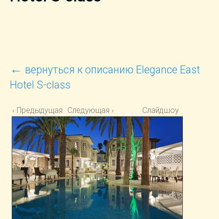
←
вернуться к описанию Elegance East
Hotel S-class
‹ Предыдущая
Следующая ›
Слайдшоу