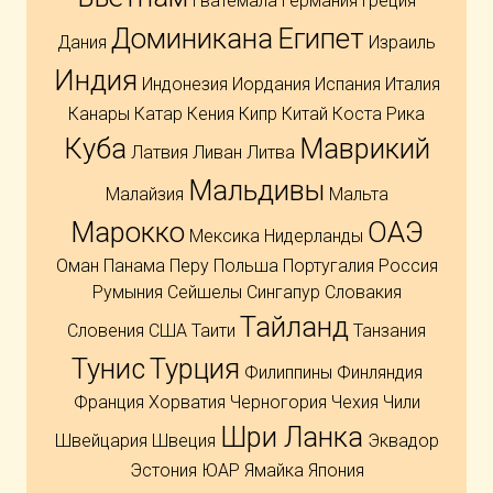
Гватемала
Германия
Греция
Доминикана
Египет
Дания
Израиль
Индия
Индонезия
Иордания
Испания
Италия
Канары
Катар
Кения
Кипр
Китай
Коста Рика
Куба
Маврикий
Латвия
Ливан
Литва
Мальдивы
Малайзия
Мальта
Марокко
ОАЭ
Мексика
Нидерланды
Оман
Панама
Перу
Польша
Португалия
Россия
Румыния
Сейшелы
Сингапур
Словакия
Тайланд
Словения
США
Таити
Танзания
Тунис
Турция
Филиппины
Финляндия
Франция
Хорватия
Черногория
Чехия
Чили
Шри Ланка
Швейцария
Швеция
Эквадор
Эстония
ЮАР
Ямайка
Япония