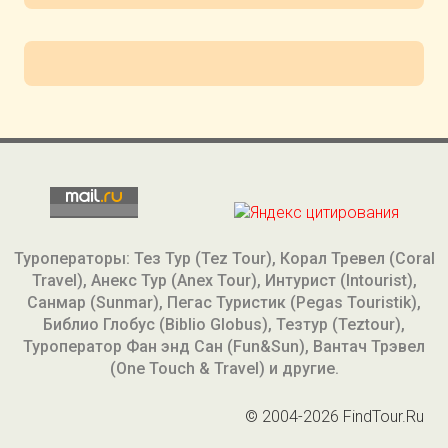
Туроператоры: Тез Тур (Tez Tour), Корал Тревел (Coral
Travel), Анекс Тур (Anex Tour), Интурист (Intourist),
Санмар (Sunmar), Пегас Туристик (Pegas Touristik),
Библио Глобус (Biblio Globus), Тезтур (Teztour),
Туроператор Фан энд Сан (Fun&Sun), Вантач Трэвел
(One Touch & Travel) и другие.
© 2004-2026 FindTour.Ru