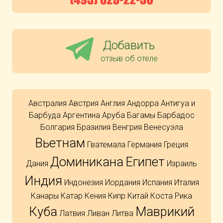
Добавить
отзыв об отеле
Австралия
Австрия
Англия
Андорра
Антигуа и
Барбуда
Аргентина
Аруба
Багамы
Барбадос
Болгария
Бразилия
Венгрия
Венесуэла
Вьетнам
Гватемала
Германия
Греция
Доминикана
Египет
Дания
Израиль
Индия
Индонезия
Иордания
Испания
Италия
Канары
Катар
Кения
Кипр
Китай
Коста Рика
Куба
Маврикий
Латвия
Ливан
Литва