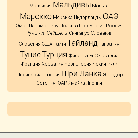
Мальдивы
Малайзия
Мальта
Марокко
ОАЭ
Мексика
Нидерланды
Оман
Панама
Перу
Польша
Португалия
Россия
Румыния
Сейшелы
Сингапур
Словакия
Тайланд
Словения
США
Таити
Танзания
Тунис
Турция
Филиппины
Финляндия
Франция
Хорватия
Черногория
Чехия
Чили
Шри Ланка
Швейцария
Швеция
Эквадор
Эстония
ЮАР
Ямайка
Япония