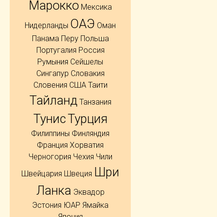
Марокко
Мексика
ОАЭ
Нидерланды
Оман
Панама
Перу
Польша
Португалия
Россия
Румыния
Сейшелы
Сингапур
Словакия
Словения
США
Таити
Тайланд
Танзания
Тунис
Турция
Филиппины
Финляндия
Франция
Хорватия
Черногория
Чехия
Чили
Шри
Швейцария
Швеция
Ланка
Эквадор
Эстония
ЮАР
Ямайка
Япония