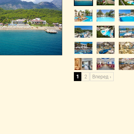
1
2
Вперед ›