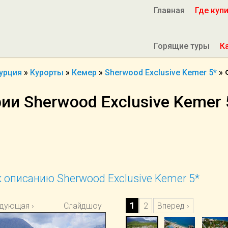
Главная
Где куп
Горящие туры
К
урция
»
Курорты
»
Кемер
»
Sherwood Exclusive Kemer 5*
»
ии Sherwood Exclusive Kemer 
 описанию Sherwood Exclusive Kemer 5*
дующая ›
Слайдшоу
1
2
Вперед ›