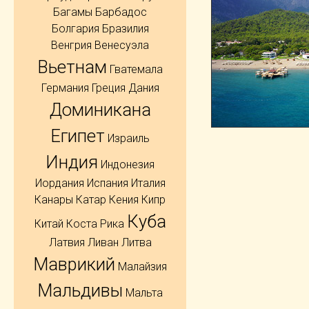
Багамы
Барбадос
Болгария
Бразилия
Венгрия
Венесуэла
Вьетнам
Гватемала
Германия
Греция
Дания
Доминикана
Египет
Израиль
Индия
Индонезия
Иордания
Испания
Италия
Канары
Катар
Кения
Кипр
Куба
Китай
Коста Рика
Латвия
Ливан
Литва
Маврикий
Малайзия
Мальдивы
Мальта