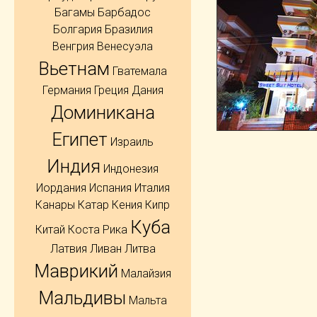
Багамы
Барбадос
Болгария
Бразилия
Венгрия
Венесуэла
Вьетнам
Гватемала
Германия
Греция
Дания
Доминикана
Египет
Израиль
Индия
Индонезия
Иордания
Испания
Италия
Канары
Катар
Кения
Кипр
Куба
Китай
Коста Рика
Латвия
Ливан
Литва
Маврикий
Малайзия
Мальдивы
Мальта