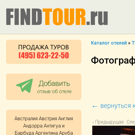
Каталог отелей
»
Т
Фотографи
Добавить
отзыв об отеле
←
вернуться к
Австралия
Австрия
Англия
‹ Предыдущая
Сле
Андорра
Антигуа и
Барбуда
Аргентина
Аруба