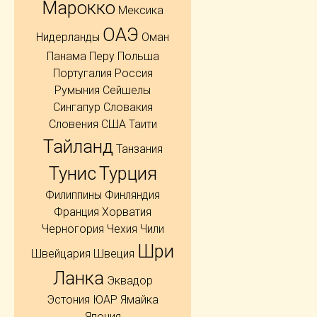
Марокко
Мексика
ОАЭ
Нидерланды
Оман
Панама
Перу
Польша
Португалия
Россия
Румыния
Сейшелы
Сингапур
Словакия
Словения
США
Таити
Тайланд
Танзания
Тунис
Турция
Филиппины
Финляндия
Франция
Хорватия
Черногория
Чехия
Чили
Шри
Швейцария
Швеция
Ланка
Эквадор
Эстония
ЮАР
Ямайка
Япония