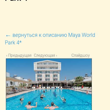
←
вернуться к описанию Maya World
Park 4*
‹ Предыдущая
Следующая ›
Слайдшоу