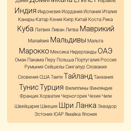
Дания
Израиль
Индия
Индонезия
Иордания
Испания
Италия
Канары
Катар
Кения
Кипр
Китай
Коста Рика
Куба
Маврикий
Латвия
Ливан
Литва
Мальдивы
Малайзия
Мальта
Марокко
ОАЭ
Мексика
Нидерланды
Оман
Панама
Перу
Польша
Португалия
Россия
Румыния
Сейшелы
Сингапур
Словакия
Тайланд
Словения
США
Таити
Танзания
Тунис
Турция
Филиппины
Финляндия
Франция
Хорватия
Черногория
Чехия
Чили
Шри Ланка
Швейцария
Швеция
Эквадор
Эстония
ЮАР
Ямайка
Япония