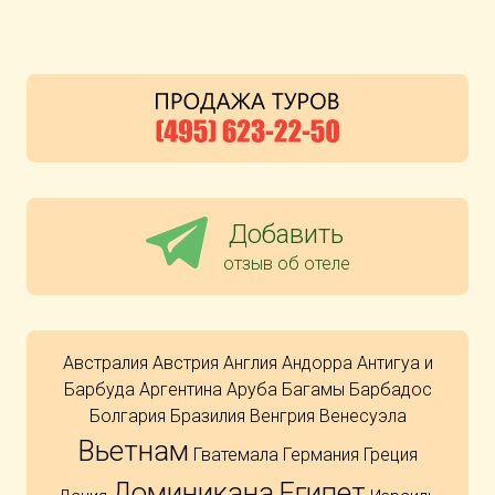
Добавить
отзыв об отеле
Австралия
Австрия
Англия
Андорра
Антигуа и
Барбуда
Аргентина
Аруба
Багамы
Барбадос
Болгария
Бразилия
Венгрия
Венесуэла
Вьетнам
Гватемала
Германия
Греция
Доминикана
Египет