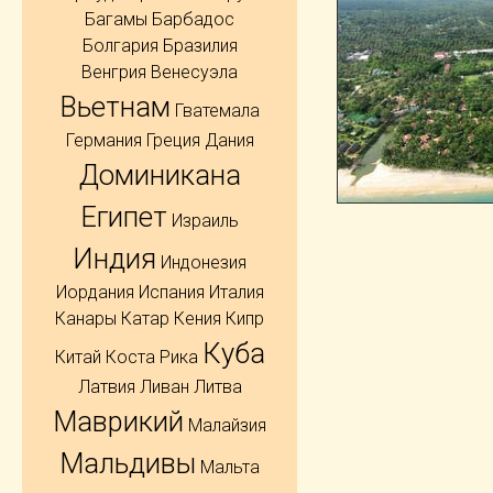
Багамы
Барбадос
Болгария
Бразилия
Венгрия
Венесуэла
Вьетнам
Гватемала
Германия
Греция
Дания
Доминикана
Египет
Израиль
Индия
Индонезия
Иордания
Испания
Италия
Канары
Катар
Кения
Кипр
Куба
Китай
Коста Рика
Латвия
Ливан
Литва
Маврикий
Малайзия
Мальдивы
Мальта