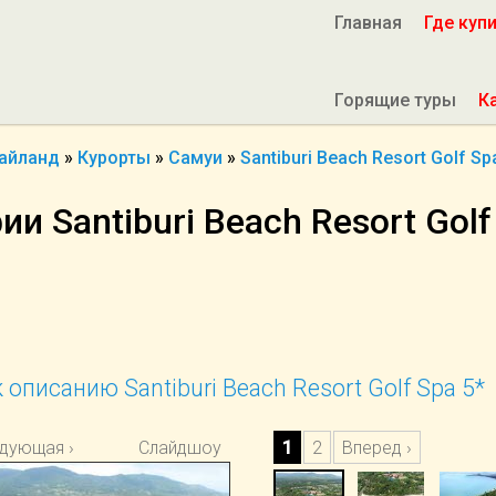
Главная
Где куп
Горящие туры
К
айланд
»
Курорты
»
Самуи
»
Santiburi Beach Resort Golf Sp
и Santiburi Beach Resort Golf
 описанию Santiburi Beach Resort Golf Spa 5*
дующая ›
Слайдшоу
1
2
Вперед ›