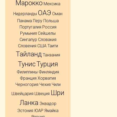
Марокко
Мексика
ОАЭ
Нидерланды
Оман
Панама
Перу
Польша
Португалия
Россия
Румыния
Сейшелы
Сингапур
Словакия
Словения
США
Таити
Тайланд
Танзания
Тунис
Турция
Филиппины
Финляндия
Франция
Хорватия
Черногория
Чехия
Чили
Шри
Швейцария
Швеция
Ланка
Эквадор
Эстония
ЮАР
Ямайка
Япония