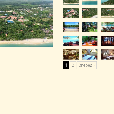
1
2
Вперед ›