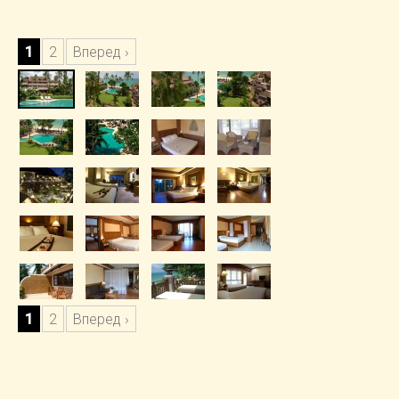
1
2
Вперед ›
1
2
Вперед ›