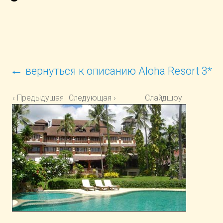
←
вернуться к описанию Aloha Resort 3*
‹ Предыдущая
Следующая ›
Слайдшоу