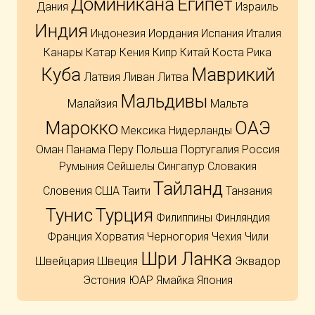
Доминикана
Египет
Дания
Израиль
Индия
Индонезия
Иордания
Испания
Италия
Канары
Катар
Кения
Кипр
Китай
Коста Рика
Куба
Маврикий
Латвия
Ливан
Литва
Мальдивы
Малайзия
Мальта
Марокко
ОАЭ
Мексика
Нидерланды
Оман
Панама
Перу
Польша
Португалия
Россия
Румыния
Сейшелы
Сингапур
Словакия
Тайланд
Словения
США
Таити
Танзания
Тунис
Турция
Филиппины
Финляндия
Франция
Хорватия
Черногория
Чехия
Чили
Шри Ланка
Швейцария
Швеция
Эквадор
Эстония
ЮАР
Ямайка
Япония