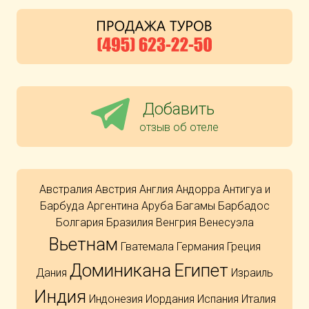
Добавить
отзыв об отеле
Австралия
Австрия
Англия
Андорра
Антигуа и
Барбуда
Аргентина
Аруба
Багамы
Барбадос
Болгария
Бразилия
Венгрия
Венесуэла
Вьетнам
Гватемала
Германия
Греция
Доминикана
Египет
Дания
Израиль
Индия
Индонезия
Иордания
Испания
Италия