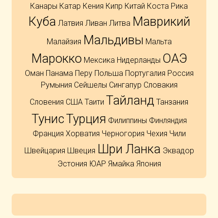
Канары
Катар
Кения
Кипр
Китай
Коста Рика
Куба
Маврикий
Латвия
Ливан
Литва
Мальдивы
Малайзия
Мальта
Марокко
ОАЭ
Мексика
Нидерланды
Оман
Панама
Перу
Польша
Португалия
Россия
Румыния
Сейшелы
Сингапур
Словакия
Тайланд
Словения
США
Таити
Танзания
Тунис
Турция
Филиппины
Финляндия
Франция
Хорватия
Черногория
Чехия
Чили
Шри Ланка
Швейцария
Швеция
Эквадор
Эстония
ЮАР
Ямайка
Япония