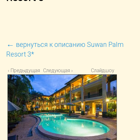
←
вернуться к описанию Suwan Palm
Resort 3*
‹ Предыдущая
Следующая ›
Слайдшоу