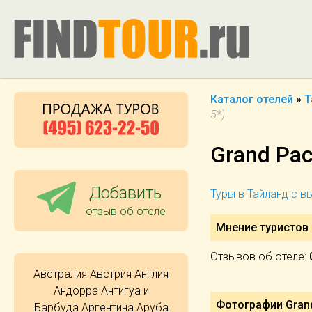
Каталог отелей
»
Т
5*)
Grand Pac
Добавить
Туры в Тайланд с 
отзыв об отеле
Мнение туристов о
Отзывов об отеле:
Австралия
Австрия
Англия
Андорра
Антигуа и
Фотографии Grand 
Барбуда
Аргентина
Аруба