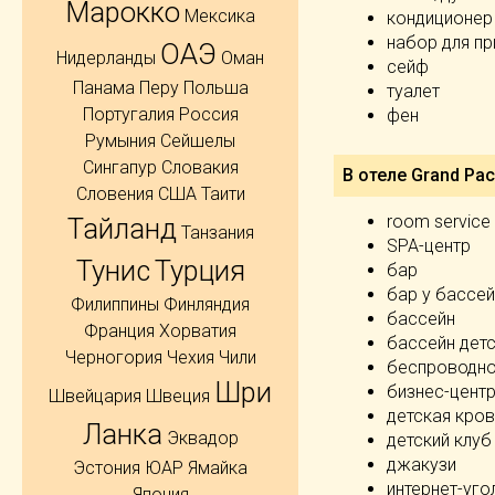
Марокко
Мексика
кондиционер
набор для пр
ОАЭ
Нидерланды
Оман
сейф
Панама
Перу
Польша
туалет
Португалия
Россия
фен
Румыния
Сейшелы
Сингапур
Словакия
В отеле Grand Paci
Словения
США
Таити
room service
Тайланд
Танзания
SPA-центр
Тунис
Турция
бар
бар у бассе
Филиппины
Финляндия
бассейн
Франция
Хорватия
бассейн дет
Черногория
Чехия
Чили
беспроводно
Шри
бизнес-цент
Швейцария
Швеция
детская кров
Ланка
Эквадор
детский клуб
джакузи
Эстония
ЮАР
Ямайка
интернет-уго
Япония