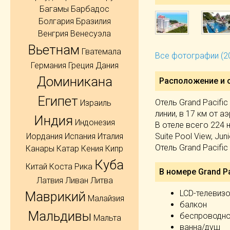
Багамы
Барбадос
Болгария
Бразилия
Венгрия
Венесуэла
Вьетнам
Гватемала
Все фотографии (2
Германия
Греция
Дания
Доминикана
Расположение и 
Египет
Отель Grand Pacifi
Израиль
линии, в 17 км от а
Индия
Индонезия
В отеле всего 224 но
Suite Pool View, Juni
Иордания
Испания
Италия
Отель Grand Pacific
Канары
Катар
Кения
Кипр
Куба
Китай
Коста Рика
В номере Grand Pa
Латвия
Ливан
Литва
LCD-телевиз
Маврикий
Малайзия
балкон
Мальдивы
беспроводно
Мальта
ванна/душ