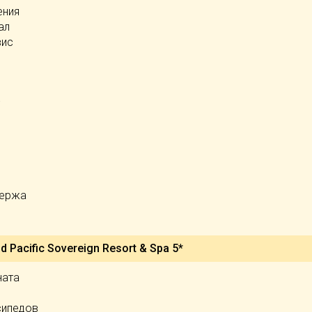
ения
ал
вис
ьержа
 Pacific Sovereign Resort & Spa 5*
ната
сипедов