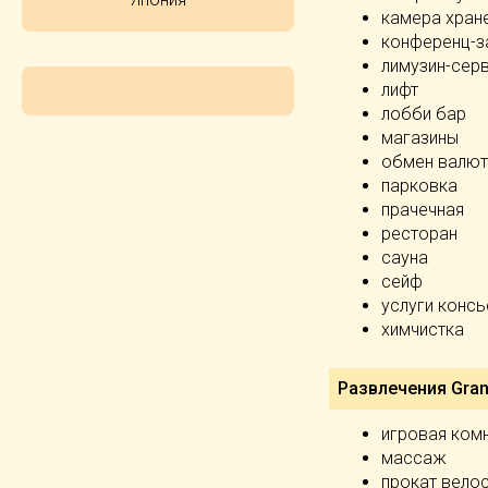
камера хран
конференц-з
лимузин-сер
лифт
лобби бар
магазины
обмен валют
парковка
прачечная
ресторан
сауна
сейф
услуги конс
химчистка
Развлечения Grand
игровая ком
массаж
прокат вело