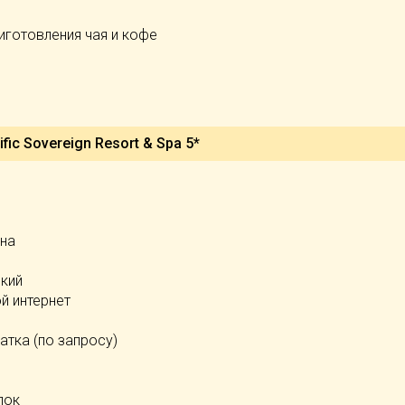
иготовления чая и кофе
fic Sovereign Resort & Spa 5*
йна
ский
й интернет
р
атка (по запросу)
лок