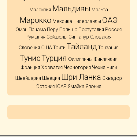
Мальдивы
Малайзия
Мальта
Марокко
ОАЭ
Мексика
Нидерланды
Оман
Панама
Перу
Польша
Португалия
Россия
Румыния
Сейшелы
Сингапур
Словакия
Тайланд
Словения
США
Таити
Танзания
Тунис
Турция
Филиппины
Финляндия
Франция
Хорватия
Черногория
Чехия
Чили
Шри Ланка
Швейцария
Швеция
Эквадор
Эстония
ЮАР
Ямайка
Япония