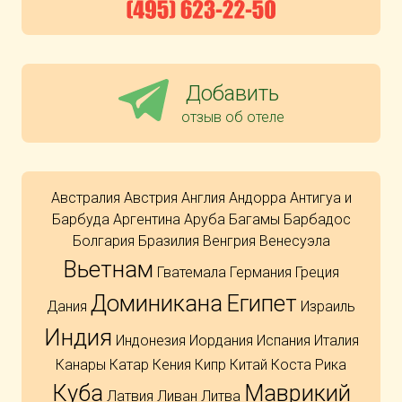
Добавить
отзыв об отеле
Австралия
Австрия
Англия
Андорра
Антигуа и
Барбуда
Аргентина
Аруба
Багамы
Барбадос
Болгария
Бразилия
Венгрия
Венесуэла
Вьетнам
Гватемала
Германия
Греция
Доминикана
Египет
Дания
Израиль
Индия
Индонезия
Иордания
Испания
Италия
Канары
Катар
Кения
Кипр
Китай
Коста Рика
Куба
Маврикий
Латвия
Ливан
Литва