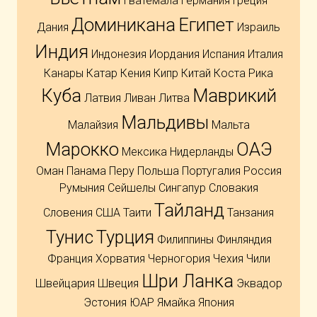
Гватемала
Германия
Греция
Доминикана
Египет
Дания
Израиль
Индия
Индонезия
Иордания
Испания
Италия
Канары
Катар
Кения
Кипр
Китай
Коста Рика
Куба
Маврикий
Латвия
Ливан
Литва
Мальдивы
Малайзия
Мальта
Марокко
ОАЭ
Мексика
Нидерланды
Оман
Панама
Перу
Польша
Португалия
Россия
Румыния
Сейшелы
Сингапур
Словакия
Тайланд
Словения
США
Таити
Танзания
Тунис
Турция
Филиппины
Финляндия
Франция
Хорватия
Черногория
Чехия
Чили
Шри Ланка
Швейцария
Швеция
Эквадор
Эстония
ЮАР
Ямайка
Япония