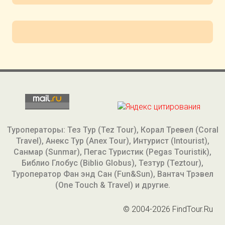
Туроператоры: Тез Тур (Tez Tour), Корал Тревел (Coral
Travel), Анекс Тур (Anex Tour), Интурист (Intourist),
Санмар (Sunmar), Пегас Туристик (Pegas Touristik),
Библио Глобус (Biblio Globus), Тезтур (Teztour),
Туроператор Фан энд Сан (Fun&Sun), Вантач Трэвел
(One Touch & Travel) и другие.
© 2004-2026 FindTour.Ru