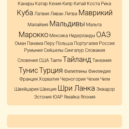
Канары
Катар
Кения
Кипр
Китай
Коста Рика
Куба
Маврикий
Латвия
Ливан
Литва
Мальдивы
Малайзия
Мальта
Марокко
ОАЭ
Мексика
Нидерланды
Оман
Панама
Перу
Польша
Португалия
Россия
Румыния
Сейшелы
Сингапур
Словакия
Тайланд
Словения
США
Таити
Танзания
Тунис
Турция
Филиппины
Финляндия
Франция
Хорватия
Черногория
Чехия
Чили
Шри Ланка
Швейцария
Швеция
Эквадор
Эстония
ЮАР
Ямайка
Япония