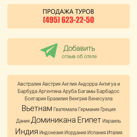
Добавить
отзыв об отеле
Австралия
Австрия
Англия
Андорра
Антигуа и
Барбуда
Аргентина
Аруба
Багамы
Барбадос
Болгария
Бразилия
Венгрия
Венесуэла
Вьетнам
Гватемала
Германия
Греция
Доминикана
Египет
Дания
Израиль
Индия
Индонезия
Иордания
Испания
Италия