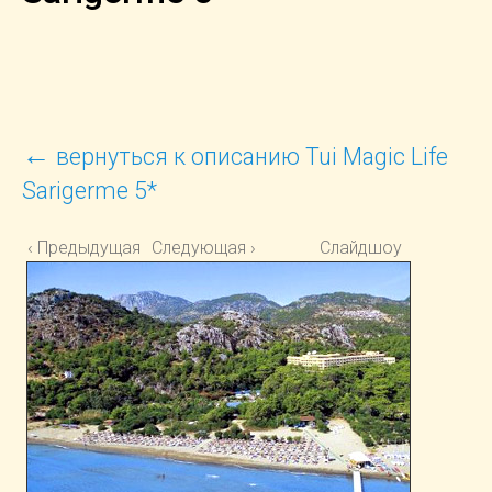
←
вернуться к описанию Tui Magic Life
Sarigerme 5*
‹ Предыдущая
Следующая ›
Слайдшоу