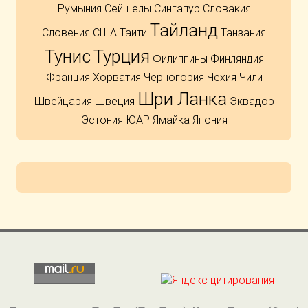
Румыния
Сейшелы
Сингапур
Словакия
Тайланд
Словения
США
Таити
Танзания
Тунис
Турция
Филиппины
Финляндия
Франция
Хорватия
Черногория
Чехия
Чили
Шри Ланка
Швейцария
Швеция
Эквадор
Эстония
ЮАР
Ямайка
Япония