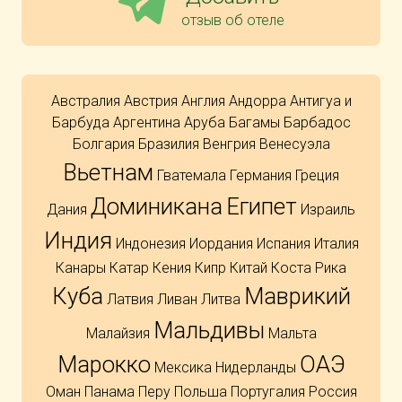
отзыв об отеле
Австралия
Австрия
Англия
Андорра
Антигуа и
Барбуда
Аргентина
Аруба
Багамы
Барбадос
Болгария
Бразилия
Венгрия
Венесуэла
Вьетнам
Гватемала
Германия
Греция
Доминикана
Египет
Дания
Израиль
Индия
Индонезия
Иордания
Испания
Италия
Канары
Катар
Кения
Кипр
Китай
Коста Рика
Куба
Маврикий
Латвия
Ливан
Литва
Мальдивы
Малайзия
Мальта
Марокко
ОАЭ
Мексика
Нидерланды
Оман
Панама
Перу
Польша
Португалия
Россия