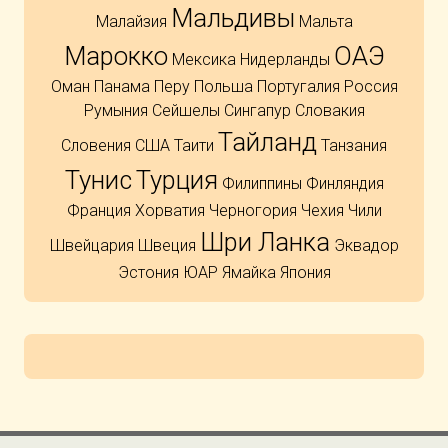
Мальдивы
Малайзия
Мальта
Марокко
ОАЭ
Мексика
Нидерланды
Оман
Панама
Перу
Польша
Португалия
Россия
Румыния
Сейшелы
Сингапур
Словакия
Тайланд
Словения
США
Таити
Танзания
Тунис
Турция
Филиппины
Финляндия
Франция
Хорватия
Черногория
Чехия
Чили
Шри Ланка
Швейцария
Швеция
Эквадор
Эстония
ЮАР
Ямайка
Япония