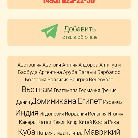
Добавить
отзыв об отеле
Австралия
Австрия
Англия
Андорра
Антигуа и
Барбуда
Аргентина
Аруба
Багамы
Барбадос
Болгария
Бразилия
Венгрия
Венесуэла
Вьетнам
Гватемала
Германия
Греция
Доминикана
Египет
Дания
Израиль
Индия
Индонезия
Иордания
Испания
Италия
Канары
Катар
Кения
Кипр
Китай
Коста Рика
Куба
Маврикий
Латвия
Ливан
Литва