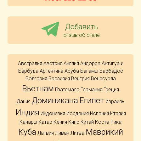
Добавить
отзыв об отеле
Австралия
Австрия
Англия
Андорра
Антигуа и
Барбуда
Аргентина
Аруба
Багамы
Барбадос
Болгария
Бразилия
Венгрия
Венесуэла
Вьетнам
Гватемала
Германия
Греция
Доминикана
Египет
Дания
Израиль
Индия
Индонезия
Иордания
Испания
Италия
Канары
Катар
Кения
Кипр
Китай
Коста Рика
Куба
Маврикий
Латвия
Ливан
Литва