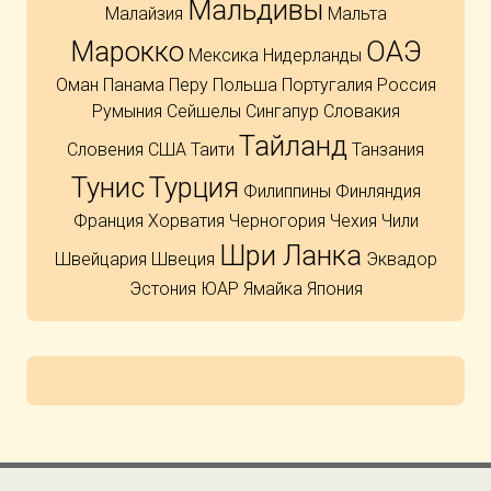
Мальдивы
Малайзия
Мальта
Марокко
ОАЭ
Мексика
Нидерланды
Оман
Панама
Перу
Польша
Португалия
Россия
Румыния
Сейшелы
Сингапур
Словакия
Тайланд
Словения
США
Таити
Танзания
Тунис
Турция
Филиппины
Финляндия
Франция
Хорватия
Черногория
Чехия
Чили
Шри Ланка
Швейцария
Швеция
Эквадор
Эстония
ЮАР
Ямайка
Япония