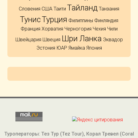
Тайланд
Словения
США
Таити
Танзания
Тунис
Турция
Филиппины
Финляндия
Франция
Хорватия
Черногория
Чехия
Чили
Шри Ланка
Швейцария
Швеция
Эквадор
Эстония
ЮАР
Ямайка
Япония
Туроператоры: Тез Тур (Tez Tour), Корал Тревел (Coral