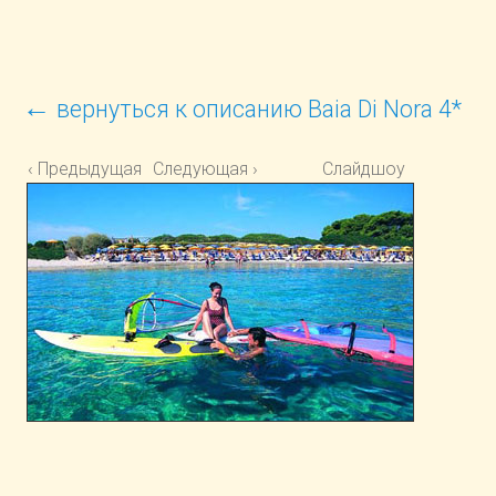
←
вернуться к описанию Baia Di Nora 4*
‹ Предыдущая
Следующая ›
Слайдшоу