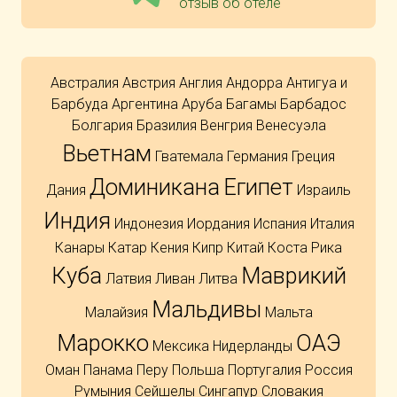
отзыв об отеле
Австралия
Австрия
Англия
Андорра
Антигуа и
Барбуда
Аргентина
Аруба
Багамы
Барбадос
Болгария
Бразилия
Венгрия
Венесуэла
Вьетнам
Гватемала
Германия
Греция
Доминикана
Египет
Дания
Израиль
Индия
Индонезия
Иордания
Испания
Италия
Канары
Катар
Кения
Кипр
Китай
Коста Рика
Куба
Маврикий
Латвия
Ливан
Литва
Мальдивы
Малайзия
Мальта
Марокко
ОАЭ
Мексика
Нидерланды
Оман
Панама
Перу
Польша
Португалия
Россия
Румыния
Сейшелы
Сингапур
Словакия