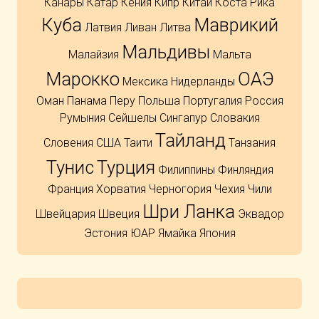
Канары
Катар
Кения
Кипр
Китай
Коста Рика
Куба
Маврикий
Латвия
Ливан
Литва
Мальдивы
Малайзия
Мальта
Марокко
ОАЭ
Мексика
Нидерланды
Оман
Панама
Перу
Польша
Португалия
Россия
Румыния
Сейшелы
Сингапур
Словакия
Тайланд
Словения
США
Таити
Танзания
Тунис
Турция
Филиппины
Финляндия
Франция
Хорватия
Черногория
Чехия
Чили
Шри Ланка
Швейцария
Швеция
Эквадор
Эстония
ЮАР
Ямайка
Япония