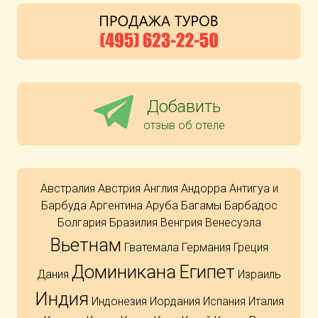
Добавить
отзыв об отеле
Австралия
Австрия
Англия
Андорра
Антигуа и
Барбуда
Аргентина
Аруба
Багамы
Барбадос
Болгария
Бразилия
Венгрия
Венесуэла
Вьетнам
Гватемала
Германия
Греция
Доминикана
Египет
Дания
Израиль
Индия
Индонезия
Иордания
Испания
Италия