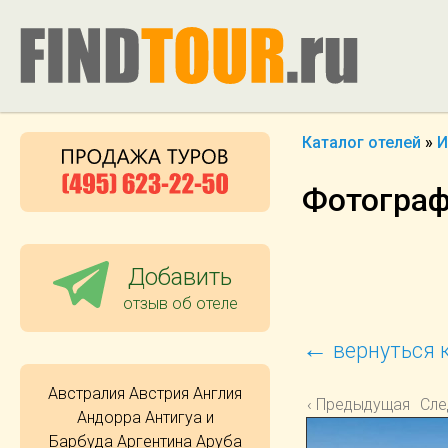
Каталог отелей
»
И
Фотографи
Добавить
отзыв об отеле
←
вернуться к
Австралия
Австрия
Англия
‹ Предыдущая
Сле
Андорра
Антигуа и
Барбуда
Аргентина
Аруба