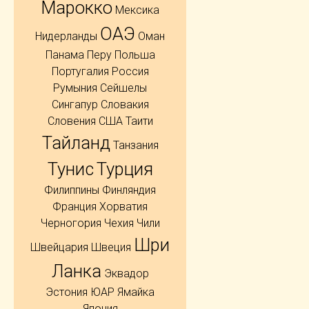
Марокко
Мексика
ОАЭ
Нидерланды
Оман
Панама
Перу
Польша
Португалия
Россия
Румыния
Сейшелы
Сингапур
Словакия
Словения
США
Таити
Тайланд
Танзания
Тунис
Турция
Филиппины
Финляндия
Франция
Хорватия
Черногория
Чехия
Чили
Шри
Швейцария
Швеция
Ланка
Эквадор
Эстония
ЮАР
Ямайка
Япония