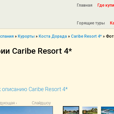
Главная
Где куп
Горящие туры
К
спания
»
Курорты
»
Коста Дорада
»
Caribe Resort 4*
»
Фот
и Caribe Resort 4*
 описанию Caribe Resort 4*
дующая ›
Слайдшоу