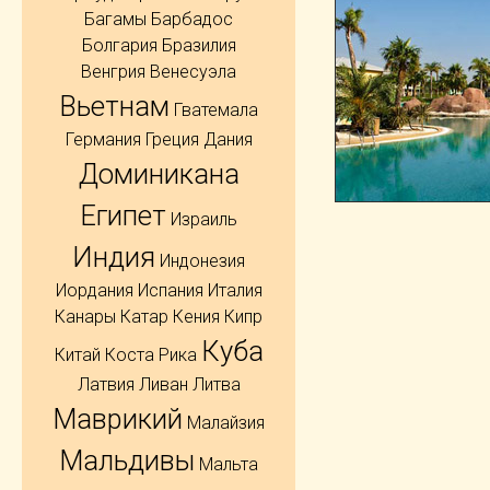
Багамы
Барбадос
Болгария
Бразилия
Венгрия
Венесуэла
Вьетнам
Гватемала
Германия
Греция
Дания
Доминикана
Египет
Израиль
Индия
Индонезия
Иордания
Испания
Италия
Канары
Катар
Кения
Кипр
Куба
Китай
Коста Рика
Латвия
Ливан
Литва
Маврикий
Малайзия
Мальдивы
Мальта