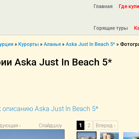
Главная
Где куп
Горящие туры
К
урция
»
Курорты
»
Аланья
»
Aska Just In Beach 5*
»
Фотогр
и Aska Just In Beach 5*
 описанию Aska Just In Beach 5*
дующая ›
Слайдшоу
1
2
Вперед ›