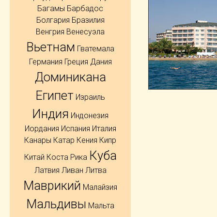
Багамы
Барбадос
Болгария
Бразилия
Венгрия
Венесуэла
Вьетнам
Гватемала
Германия
Греция
Дания
Доминикана
Египет
Израиль
Индия
Индонезия
Иордания
Испания
Италия
Канары
Катар
Кения
Кипр
Куба
Китай
Коста Рика
Латвия
Ливан
Литва
Маврикий
Малайзия
Мальдивы
Мальта