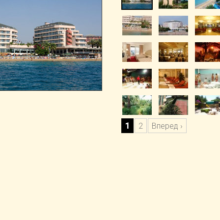
1
2
Вперед ›