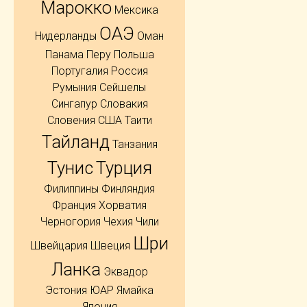
Марокко
Мексика
ОАЭ
Нидерланды
Оман
Панама
Перу
Польша
Португалия
Россия
Румыния
Сейшелы
Сингапур
Словакия
Словения
США
Таити
Тайланд
Танзания
Тунис
Турция
Филиппины
Финляндия
Франция
Хорватия
Черногория
Чехия
Чили
Шри
Швейцария
Швеция
Ланка
Эквадор
Эстония
ЮАР
Ямайка
Япония