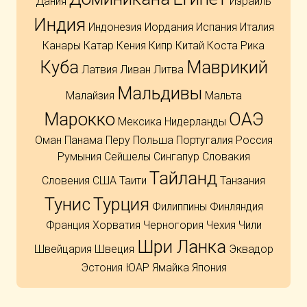
Дания
Израиль
Индия
Индонезия
Иордания
Испания
Италия
Канары
Катар
Кения
Кипр
Китай
Коста Рика
Куба
Маврикий
Латвия
Ливан
Литва
Мальдивы
Малайзия
Мальта
Марокко
ОАЭ
Мексика
Нидерланды
Оман
Панама
Перу
Польша
Португалия
Россия
Румыния
Сейшелы
Сингапур
Словакия
Тайланд
Словения
США
Таити
Танзания
Тунис
Турция
Филиппины
Финляндия
Франция
Хорватия
Черногория
Чехия
Чили
Шри Ланка
Швейцария
Швеция
Эквадор
Эстония
ЮАР
Ямайка
Япония