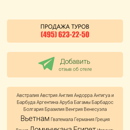
Добавить
отзыв об отеле
Австралия
Австрия
Англия
Андорра
Антигуа и
Барбуда
Аргентина
Аруба
Багамы
Барбадос
Болгария
Бразилия
Венгрия
Венесуэла
Вьетнам
Гватемала
Германия
Греция
Доминикана
Египет