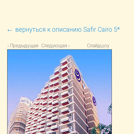
←
вернуться к описанию Safir Cairo 5*
‹ Предыдущая
Следующая ›
Слайдшоу