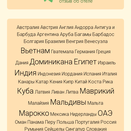
отзыв об отеле
Австралия
Австрия
Англия
Андорра
Антигуа и
Барбуда
Аргентина
Аруба
Багамы
Барбадос
Болгария
Бразилия
Венгрия
Венесуэла
Вьетнам
Гватемала
Германия
Греция
Доминикана
Египет
Дания
Израиль
Индия
Индонезия
Иордания
Испания
Италия
Канары
Катар
Кения
Кипр
Китай
Коста Рика
Куба
Маврикий
Латвия
Ливан
Литва
Мальдивы
Малайзия
Мальта
Марокко
ОАЭ
Мексика
Нидерланды
Оман
Панама
Перу
Польша
Португалия
Россия
Румыния
Сейшелы
Сингапур
Словакия