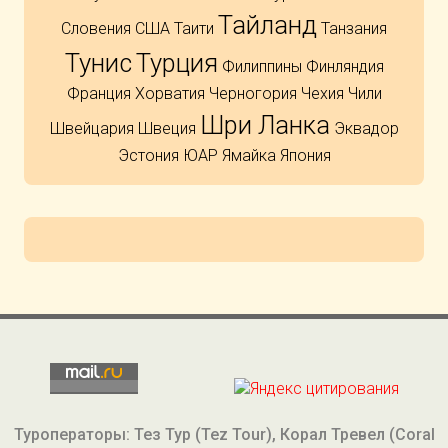
Тайланд
Словения
США
Таити
Танзания
Тунис
Турция
Филиппины
Финляндия
Франция
Хорватия
Черногория
Чехия
Чили
Шри Ланка
Швейцария
Швеция
Эквадор
Эстония
ЮАР
Ямайка
Япония
Туроператоры: Тез Тур (Tez Tour), Корал Тревел (Coral