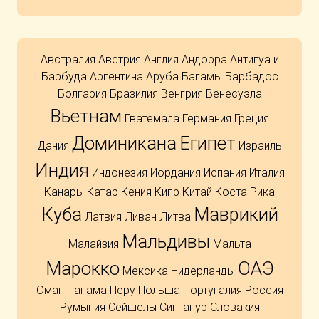
Австралия
Австрия
Англия
Андорра
Антигуа и
Барбуда
Аргентина
Аруба
Багамы
Барбадос
Болгария
Бразилия
Венгрия
Венесуэла
Вьетнам
Гватемала
Германия
Греция
Доминикана
Египет
Дания
Израиль
Индия
Индонезия
Иордания
Испания
Италия
Канары
Катар
Кения
Кипр
Китай
Коста Рика
Куба
Маврикий
Латвия
Ливан
Литва
Мальдивы
Малайзия
Мальта
Марокко
ОАЭ
Мексика
Нидерланды
Оман
Панама
Перу
Польша
Португалия
Россия
Румыния
Сейшелы
Сингапур
Словакия