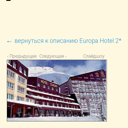
←
вернуться к описанию Europa Hotel 2*
‹ Предыдущая
Следующая ›
Слайдшоу