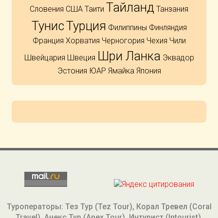
Тайланд
Словения
США
Таити
Танзания
Тунис
Турция
Филиппины
Финляндия
Франция
Хорватия
Черногория
Чехия
Чили
Шри Ланка
Швейцария
Швеция
Эквадор
Эстония
ЮАР
Ямайка
Япония
Туроператоры: Тез Тур (Tez Tour), Корал Тревел (Coral
Travel), Анекс Тур (Anex Tour), Интурист (Intourist),