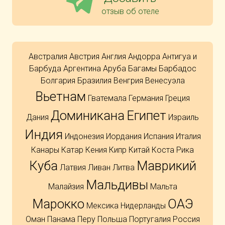
отзыв об отеле
Австралия
Австрия
Англия
Андорра
Антигуа и
Барбуда
Аргентина
Аруба
Багамы
Барбадос
Болгария
Бразилия
Венгрия
Венесуэла
Вьетнам
Гватемала
Германия
Греция
Доминикана
Египет
Дания
Израиль
Индия
Индонезия
Иордания
Испания
Италия
Канары
Катар
Кения
Кипр
Китай
Коста Рика
Куба
Маврикий
Латвия
Ливан
Литва
Мальдивы
Малайзия
Мальта
Марокко
ОАЭ
Мексика
Нидерланды
Оман
Панама
Перу
Польша
Португалия
Россия