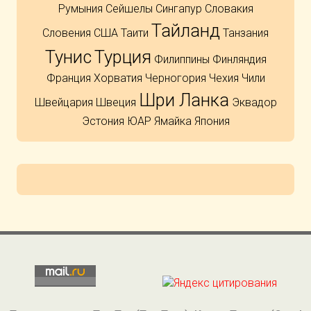
Румыния
Сейшелы
Сингапур
Словакия
Тайланд
Словения
США
Таити
Танзания
Тунис
Турция
Филиппины
Финляндия
Франция
Хорватия
Черногория
Чехия
Чили
Шри Ланка
Швейцария
Швеция
Эквадор
Эстония
ЮАР
Ямайка
Япония