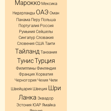
Марокко
Мексика
ОАЭ
Нидерланды
Оман
Панама
Перу
Польша
Португалия
Россия
Румыния
Сейшелы
Сингапур
Словакия
Словения
США
Таити
Тайланд
Танзания
Тунис
Турция
Филиппины
Финляндия
Франция
Хорватия
Черногория
Чехия
Чили
Шри
Швейцария
Швеция
Ланка
Эквадор
Эстония
ЮАР
Ямайка
Япония