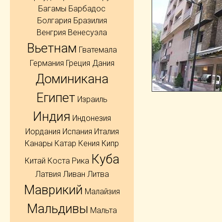
Багамы
Барбадос
Болгария
Бразилия
Венгрия
Венесуэла
Вьетнам
Гватемала
Германия
Греция
Дания
Доминикана
Египет
Израиль
Индия
Индонезия
Иордания
Испания
Италия
Канары
Катар
Кения
Кипр
Куба
Китай
Коста Рика
Латвия
Ливан
Литва
Маврикий
Малайзия
Мальдивы
Мальта