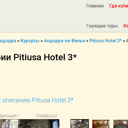
Главная
Где куп
Горящие туры
К
ндорра
»
Курорты
»
Андорра-ла-Велья
»
Pitiusa Hotel 3*
»
и Pitiusa Hotel 3*
 описанию Pitiusa Hotel 3*
дующая ›
Слайдшоу