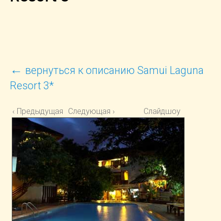
←
вернуться к описанию Samui Laguna
Resort 3*
‹ Предыдущая
Следующая ›
Слайдшоу