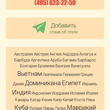
Добавить
отзыв об отеле
Австралия
Австрия
Англия
Андорра
Антигуа и
Барбуда
Аргентина
Аруба
Багамы
Барбадос
Болгария
Бразилия
Венгрия
Венесуэла
Вьетнам
Гватемала
Германия
Греция
Доминикана
Египет
Дания
Израиль
Индия
Индонезия
Иордания
Испания
Италия
Канары
Катар
Кения
Кипр
Китай
Коста Рика
Куба
Маврикий
Латвия
Ливан
Литва