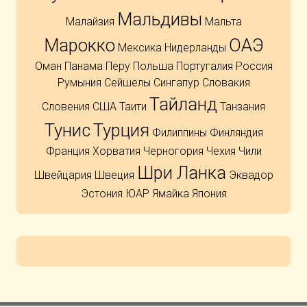
Мальдивы
Малайзия
Мальта
Марокко
ОАЭ
Мексика
Нидерланды
Оман
Панама
Перу
Польша
Португалия
Россия
Румыния
Сейшелы
Сингапур
Словакия
Тайланд
Словения
США
Таити
Танзания
Тунис
Турция
Филиппины
Финляндия
Франция
Хорватия
Черногория
Чехия
Чили
Шри Ланка
Швейцария
Швеция
Эквадор
Эстония
ЮАР
Ямайка
Япония