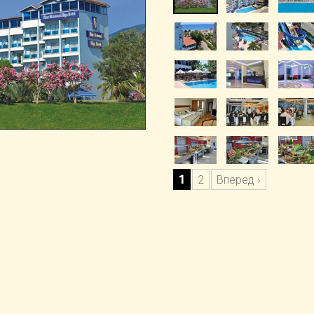
1
2
Вперед ›