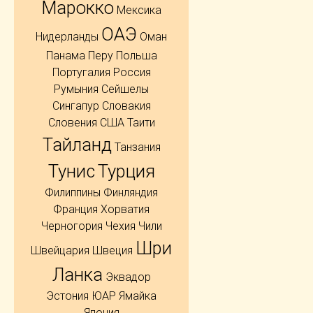
Марокко
Мексика
ОАЭ
Нидерланды
Оман
Панама
Перу
Польша
Португалия
Россия
Румыния
Сейшелы
Сингапур
Словакия
Словения
США
Таити
Тайланд
Танзания
Тунис
Турция
Филиппины
Финляндия
Франция
Хорватия
Черногория
Чехия
Чили
Шри
Швейцария
Швеция
Ланка
Эквадор
Эстония
ЮАР
Ямайка
Япония