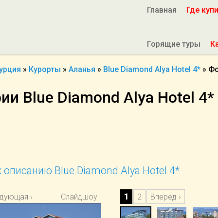
Главная
Где куп
Горящие туры
К
урция
»
Курорты
»
Аланья
»
Blue Diamond Alya Hotel 4*
»
Фо
и Blue Diamond Alya Hotel 4*
 описанию Blue Diamond Alya Hotel 4*
дующая ›
Слайдшоу
1
2
Вперед ›