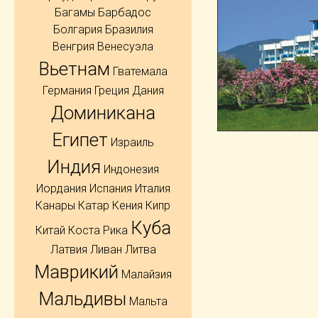
Багамы
Барбадос
Болгария
Бразилия
Венгрия
Венесуэла
Вьетнам
Гватемала
Германия
Греция
Дания
Доминикана
Египет
Израиль
Индия
Индонезия
Иордания
Испания
Италия
Канары
Катар
Кения
Кипр
Куба
Китай
Коста Рика
Латвия
Ливан
Литва
Маврикий
Малайзия
Мальдивы
Мальта