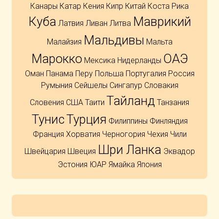
Канары
Катар
Кения
Кипр
Китай
Коста Рика
Куба
Маврикий
Латвия
Ливан
Литва
Мальдивы
Малайзия
Мальта
Марокко
ОАЭ
Мексика
Нидерланды
Оман
Панама
Перу
Польша
Португалия
Россия
Румыния
Сейшелы
Сингапур
Словакия
Тайланд
Словения
США
Таити
Танзания
Тунис
Турция
Филиппины
Финляндия
Франция
Хорватия
Черногория
Чехия
Чили
Шри Ланка
Швейцария
Швеция
Эквадор
Эстония
ЮАР
Ямайка
Япония