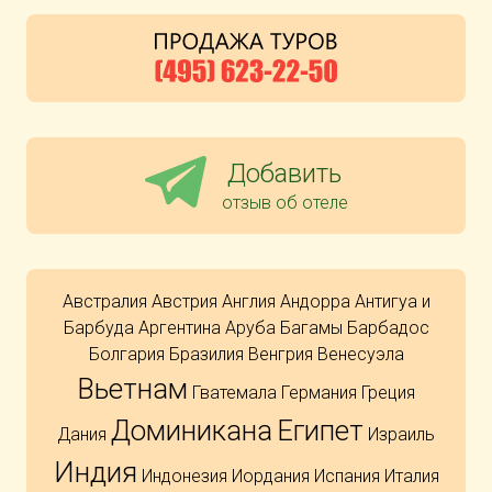
Добавить
отзыв об отеле
Австралия
Австрия
Англия
Андорра
Антигуа и
Барбуда
Аргентина
Аруба
Багамы
Барбадос
Болгария
Бразилия
Венгрия
Венесуэла
Вьетнам
Гватемала
Германия
Греция
Доминикана
Египет
Дания
Израиль
Индия
Индонезия
Иордания
Испания
Италия