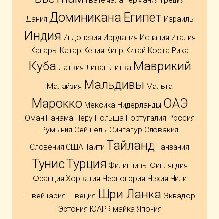
Гватемала
Германия
Греция
Доминикана
Египет
Дания
Израиль
Индия
Индонезия
Иордания
Испания
Италия
Канары
Катар
Кения
Кипр
Китай
Коста Рика
Куба
Маврикий
Латвия
Ливан
Литва
Мальдивы
Малайзия
Мальта
Марокко
ОАЭ
Мексика
Нидерланды
Оман
Панама
Перу
Польша
Португалия
Россия
Румыния
Сейшелы
Сингапур
Словакия
Тайланд
Словения
США
Таити
Танзания
Тунис
Турция
Филиппины
Финляндия
Франция
Хорватия
Черногория
Чехия
Чили
Шри Ланка
Швейцария
Швеция
Эквадор
Эстония
ЮАР
Ямайка
Япония