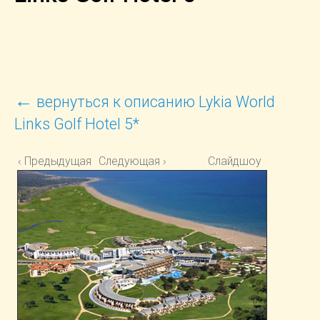
←
вернуться к описанию Lykia World
Links Golf Hotel 5*
‹ Предыдущая
Следующая ›
Слайдшоу