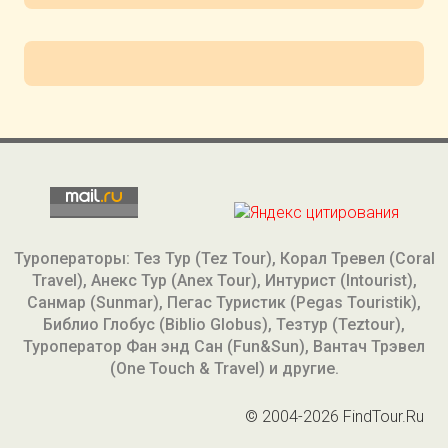
Туроператоры: Тез Тур (Tez Tour), Корал Тревел (Coral
Travel), Анекс Тур (Anex Tour), Интурист (Intourist),
Санмар (Sunmar), Пегас Туристик (Pegas Touristik),
Библио Глобус (Biblio Globus), Тезтур (Teztour),
Туроператор Фан энд Сан (Fun&Sun), Вантач Трэвел
(One Touch & Travel) и другие.
© 2004-2026 FindTour.Ru