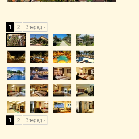
1
2
Вперед ›
1
2
Вперед ›