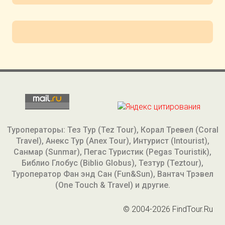
Туроператоры: Тез Тур (Tez Tour), Корал Тревел (Coral
Travel), Анекс Тур (Anex Tour), Интурист (Intourist),
Санмар (Sunmar), Пегас Туристик (Pegas Touristik),
Библио Глобус (Biblio Globus), Тезтур (Teztour),
Туроператор Фан энд Сан (Fun&Sun), Вантач Трэвел
(One Touch & Travel) и другие.
© 2004-2026 FindTour.Ru