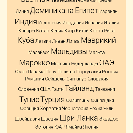
Гватемала
Германия
Греция
Доминикана
Египет
Дания
Израиль
Индия
Индонезия
Иордания
Испания
Италия
Канары
Катар
Кения
Кипр
Китай
Коста Рика
Куба
Маврикий
Латвия
Ливан
Литва
Мальдивы
Малайзия
Мальта
Марокко
ОАЭ
Мексика
Нидерланды
Оман
Панама
Перу
Польша
Португалия
Россия
Румыния
Сейшелы
Сингапур
Словакия
Тайланд
Словения
США
Таити
Танзания
Тунис
Турция
Филиппины
Финляндия
Франция
Хорватия
Черногория
Чехия
Чили
Шри Ланка
Швейцария
Швеция
Эквадор
Эстония
ЮАР
Ямайка
Япония