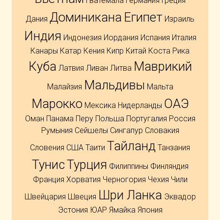
Гватемала
Германия
Греция
Доминикана
Египет
Дания
Израиль
Индия
Индонезия
Иордания
Испания
Италия
Канары
Катар
Кения
Кипр
Китай
Коста Рика
Куба
Маврикий
Латвия
Ливан
Литва
Мальдивы
Малайзия
Мальта
Марокко
ОАЭ
Мексика
Нидерланды
Оман
Панама
Перу
Польша
Португалия
Россия
Румыния
Сейшелы
Сингапур
Словакия
Тайланд
Словения
США
Таити
Танзания
Тунис
Турция
Филиппины
Финляндия
Франция
Хорватия
Черногория
Чехия
Чили
Шри Ланка
Швейцария
Швеция
Эквадор
Эстония
ЮАР
Ямайка
Япония