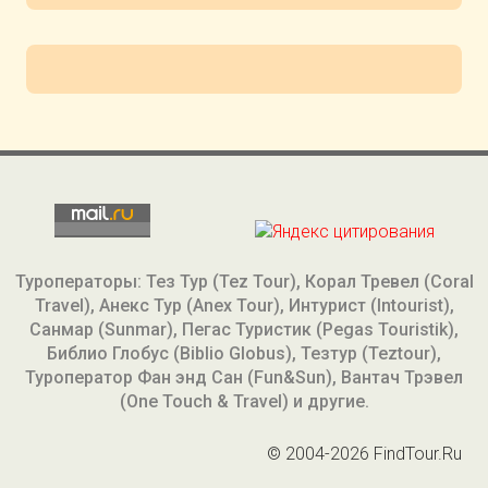
Туроператоры: Тез Тур (Tez Tour), Корал Тревел (Coral
Travel), Анекс Тур (Anex Tour), Интурист (Intourist),
Санмар (Sunmar), Пегас Туристик (Pegas Touristik),
Библио Глобус (Biblio Globus), Тезтур (Teztour),
Туроператор Фан энд Сан (Fun&Sun), Вантач Трэвел
(One Touch & Travel) и другие.
© 2004-2026 FindTour.Ru