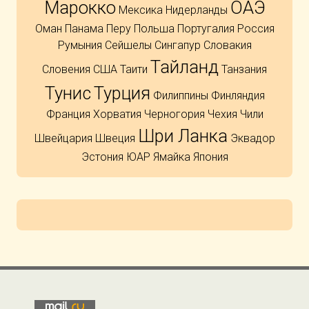
Марокко
ОАЭ
Мексика
Нидерланды
Оман
Панама
Перу
Польша
Португалия
Россия
Румыния
Сейшелы
Сингапур
Словакия
Тайланд
Словения
США
Таити
Танзания
Тунис
Турция
Филиппины
Финляндия
Франция
Хорватия
Черногория
Чехия
Чили
Шри Ланка
Швейцария
Швеция
Эквадор
Эстония
ЮАР
Ямайка
Япония