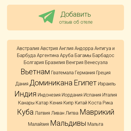
Добавить
отзыв об отеле
Австралия
Австрия
Англия
Андорра
Антигуа и
Барбуда
Аргентина
Аруба
Багамы
Барбадос
Болгария
Бразилия
Венгрия
Венесуэла
Вьетнам
Гватемала
Германия
Греция
Доминикана
Египет
Дания
Израиль
Индия
Индонезия
Иордания
Испания
Италия
Канары
Катар
Кения
Кипр
Китай
Коста Рика
Куба
Маврикий
Латвия
Ливан
Литва
Мальдивы
Малайзия
Мальта