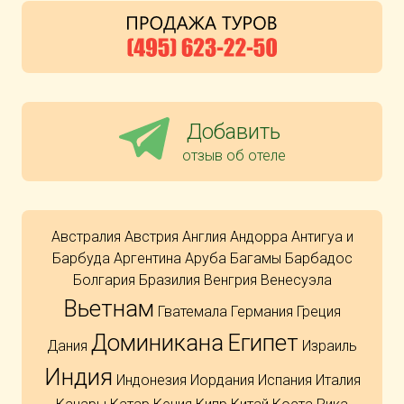
Добавить
отзыв об отеле
Австралия
Австрия
Англия
Андорра
Антигуа и
Барбуда
Аргентина
Аруба
Багамы
Барбадос
Болгария
Бразилия
Венгрия
Венесуэла
Вьетнам
Гватемала
Германия
Греция
Доминикана
Египет
Дания
Израиль
Индия
Индонезия
Иордания
Испания
Италия