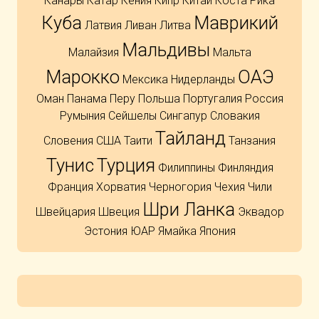
Канары
Катар
Кения
Кипр
Китай
Коста Рика
Куба
Маврикий
Латвия
Ливан
Литва
Мальдивы
Малайзия
Мальта
Марокко
ОАЭ
Мексика
Нидерланды
Оман
Панама
Перу
Польша
Португалия
Россия
Румыния
Сейшелы
Сингапур
Словакия
Тайланд
Словения
США
Таити
Танзания
Тунис
Турция
Филиппины
Финляндия
Франция
Хорватия
Черногория
Чехия
Чили
Шри Ланка
Швейцария
Швеция
Эквадор
Эстония
ЮАР
Ямайка
Япония