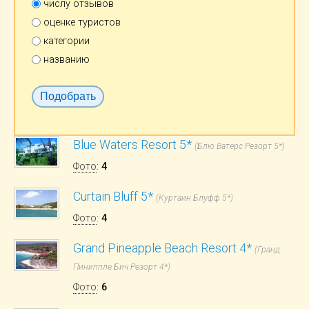
числу отзывов
оценке туристов
категории
названию
Blue Waters Resort 5*
(Блю Ватерс Резорт 5*)
Фото
:
4
Curtain Bluff 5*
(Куртаин Блуфф 5*)
Фото
:
4
Grand Pineapple Beach Resort 4*
(Гранд
Пиниппле Бич Резорт 4*)
Фото
:
6