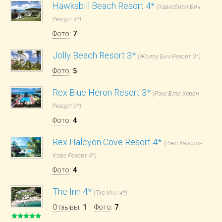
Hawksbill Beach Resort 4*
(Хавксбилл Бич
Резорт 4*)
Фото
:
7
Jolly Beach Resort 3*
(Жоллу Бич Резорт 3*)
Фото
:
5
Rex Blue Heron Resort 3*
(Рэкс Блю Херон
Резорт 3*)
Фото
:
4
Rex Halcyon Cove Resort 4*
(Рэкс Халсион
Кове Резорт 4*)
Фото
:
4
The Inn 4*
(Тхе Инн 4*)
Отзывы
:
1
Фото
:
7