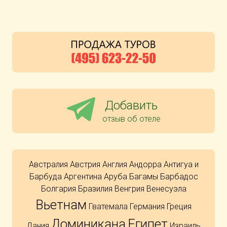
Добавить
отзыв об отеле
Австралия
Австрия
Англия
Андорра
Антигуа и
Барбуда
Аргентина
Аруба
Багамы
Барбадос
Болгария
Бразилия
Венгрия
Венесуэла
Вьетнам
Гватемала
Германия
Греция
Доминикана
Египет
Дания
Израиль