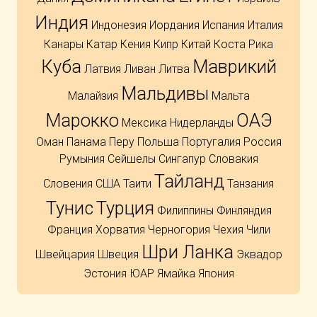
Индия
Индонезия
Иордания
Испания
Италия
Канары
Катар
Кения
Кипр
Китай
Коста Рика
Куба
Маврикий
Латвия
Ливан
Литва
Мальдивы
Малайзия
Мальта
Марокко
ОАЭ
Мексика
Нидерланды
Оман
Панама
Перу
Польша
Португалия
Россия
Румыния
Сейшелы
Сингапур
Словакия
Тайланд
Словения
США
Таити
Танзания
Тунис
Турция
Филиппины
Финляндия
Франция
Хорватия
Черногория
Чехия
Чили
Шри Ланка
Швейцария
Швеция
Эквадор
Эстония
ЮАР
Ямайка
Япония