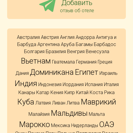
Добавить
отзыв об отеле
Австралия
Австрия
Англия
Андорра
Антигуа и
Барбуда
Аргентина
Аруба
Багамы
Барбадос
Болгария
Бразилия
Венгрия
Венесуэла
Вьетнам
Гватемала
Германия
Греция
Доминикана
Египет
Дания
Израиль
Индия
Индонезия
Иордания
Испания
Италия
Канары
Катар
Кения
Кипр
Китай
Коста Рика
Куба
Маврикий
Латвия
Ливан
Литва
Мальдивы
Малайзия
Мальта
Марокко
ОАЭ
Мексика
Нидерланды