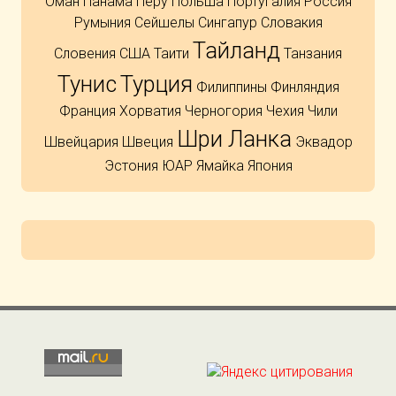
Оман
Панама
Перу
Польша
Португалия
Россия
Румыния
Сейшелы
Сингапур
Словакия
Тайланд
Словения
США
Таити
Танзания
Тунис
Турция
Филиппины
Финляндия
Франция
Хорватия
Черногория
Чехия
Чили
Шри Ланка
Швейцария
Швеция
Эквадор
Эстония
ЮАР
Ямайка
Япония